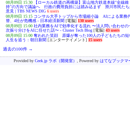
08月09日 15:30
【ローカル鉄道の再構築】富山地方鉄道本線“全線維
持”の方向で議論へ 行政の費用負担には踏み込まず 滑川市民たち
意見 | TBS NEWS DIG
6 users
08月09日 15:15
コンサル大手トップから市場縮小論 AIによる業務
替、4社が危機感 - 日本経済新聞
[電脳]
130 users
08月09日 15:00
社内業務をAIで効率化する流れ 〜法人問い合わせの
次振り分けをAIに任せた話〜 - Cluster Tech Blog
[電脳]
43 users
08月09日 15:00
奪われた笑顔 原爆が奪った100人の子どもたちの短
人生を追う：朝日新聞
[エンターテイメント]
15 users
過去の100件 →
Provided by
Ceek.jp ラボ（開発室）
, Powered by
はてなブックマ