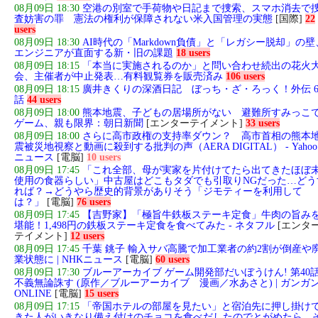
08月09日 18:30
空港の別室で手荷物や日記まで捜索、スマホ消去で
査妨害の罪 憲法の権利が保障されない米入国管理の実態
[国際]
22
users
08月09日 18:30
AI時代の「Markdown負債」と「レガシー脱却」の壁
エンジニアが直面する新・旧の課題
18 users
08月09日 18:15
「本当に実施されるのか」と問い合わせ続出の花火
会、主催者が中止発表…有料観覧券を販売済み
106 users
08月09日 18:15
廣井きくりの深酒日記 ぼっち・ざ・ろっく！外伝 6
話
44 users
08月09日 18:00
熊本地震、子どもの居場所がない 避難所すみっこ
ゲーム、親も限界：朝日新聞
[エンターテイメント]
33 users
08月09日 18:00
さらに高市政権の支持率ダウン？ 高市首相の熊本
震被災地視察と動画に殺到する批判の声（AERA DIGITAL） - Yahoo
ニュース
[電脳]
10 users
08月09日 17:45
「これ全部、母が実家を片付けてたら出てきたほぼ
使用の食器らしい」中古屋はどこもタダでも引取りNGだった…どう
れば？→どうやら歴史的背景がありそう「ジモティーを利用して
は？」
[電脳]
76 users
08月09日 17:45
【吉野家】「極旨牛鉄板ステーキ定食」牛肉の旨み
堪能！1,498円の鉄板ステーキ定食を食べてみた - ネタフル
[エンタ
テイメント]
12 users
08月09日 17:45
千葉 銚子 輸入サバ高騰で加工業者の約2割が倒産や
業状態に | NHKニュース
[電脳]
60 users
08月09日 17:30
ブルーアーカイブ ゲーム開発部だいぼうけん! 第40
不義無論誅す (原作／ブルーアーカイブ 漫画／水あさと) | ガンガ
ONLINE
[電脳]
15 users
08月09日 17:15
「帝国ホテルの部屋を見たい」と宿泊先に押し掛け
きた人がいきなり備え付けのチョコを食べだしたのでとがめたら、