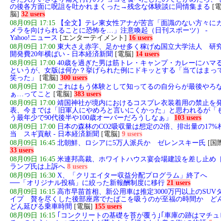
の後各方面に呪詛を吐かれまくった→残念な体験談に同情集まる
[
脳]
32 users
08月09日 17:15
【全文】テレ東女性アナが苦言「面識のない方々に
メラを向けられることに恐怖を…」注意喚起（日刊スポーツ） -
Yahoo!ニュース
[エンターテイメント]
16 users
08月09日 17:00
東大さえ赤字、足かせ多く稼げぬ国立大学法人 研
開発費20年横ばい - 日本経済新聞
[電脳]
14 users
08月09日 17:00
40歳を過ぎた男は筋トレ・キャンプ・カレーにハマ
というが、女版は何か？挙げられた例にドキッとする「当てはまっ
笑った」
[電脳]
300 users
08月09日 17:00
これはもう体験として知ってるの自分らが最後やろ
ぁ…ってこと
[電脳]
383 users
08月09日 17:00
靖国神社が境内におけるコスプレ衣装着用の禁止を
表、今までは「旧軍人にやめろと言いにくかった」と思われるが「
う最年少で90代後半や100歳オーバーだろうしなぁ」
103 users
08月09日 17:00
日本の森林のCO2吸収量は想定の2倍、排出量の17%
当 スギ貢献 - 日本経済新聞
[電脳]
9 users
08月09日 16:45
北朝鮮、ロシアに5万人派兵か ゼレンスキー氏
[国
33 users
08月09日 16:45
米連邦高裁、ホワイトハウス宴会場建設を差し止め 
ランプ氏は上訴へ
8 users
08月09日 16:30
X、「クリエイター収益分配プログラム」終了へ
──「オリジナル投稿」に絞った新報酬制度に移行
21 users
08月09日 16:15
高市早苗首相、新公用車は推定3000万円以上のSUV
イプ 贅を尽くした後部座席でたばこを吸うのが至福の時間か ど
どん延びる乗車時間
[電脳]
155 users
08月09日 16:15
｢コンクリートの基礎を苔が覆う｣｢車庫の跡はマチュ