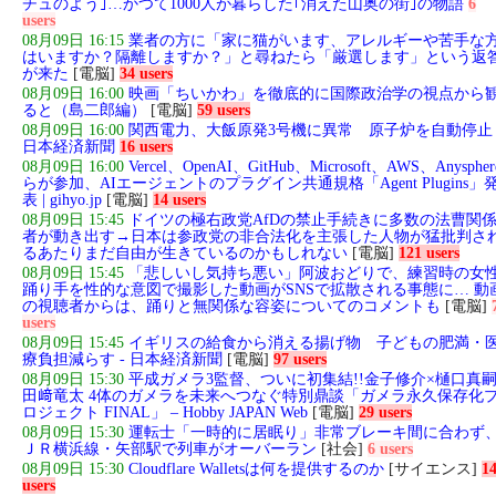
チュのよう｣…かつて1000人が暮らした｢消えた山奥の街｣の物語
6
users
08月09日 16:15
業者の方に「家に猫がいます、アレルギーや苦手な
はいますか？隔離しますか？」と尋ねたら「厳選します」という返
が来た
[電脳]
34 users
08月09日 16:00
映画「ちいかわ」を徹底的に国際政治学の視点から
ると（島二郎編）
[電脳]
59 users
08月09日 16:00
関西電力、大飯原発3号機に異常 原子炉を自動停止 
日本経済新聞
16 users
08月09日 16:00
Vercel、OpenAI、GitHub、Microsoft、AWS、Anyspher
らが参加、AIエージェントのプラグイン共通規格「Agent Plugins」
表 | gihyo.jp
[電脳]
14 users
08月09日 15:45
ドイツの極右政党AfDの禁止手続きに多数の法曹関
者が動き出す→日本は参政党の非合法化を主張した人物が猛批判さ
るあたりまだ自由が生きているのかもしれない
[電脳]
121 users
08月09日 15:45
「悲しいし気持ち悪い」阿波おどりで、練習時の女
踊り手を性的な意図で撮影した動画がSNSで拡散される事態に… 動
の視聴者からは、踊りと無関係な容姿についてのコメントも
[電脳]
users
08月09日 15:45
イギリスの給食から消える揚げ物 子どもの肥満・
療負担減らす - 日本経済新聞
[電脳]
97 users
08月09日 15:30
平成ガメラ3監督、ついに初集結!!金子修介×樋口真嗣
田﨑竜太 4体のガメラを未来へつなぐ特別鼎談「ガメラ永久保存化
ロジェクト FINAL」 – Hobby JAPAN Web
[電脳]
29 users
08月09日 15:30
運転士「一時的に居眠り」非常ブレーキ間に合わず
ＪＲ横浜線・矢部駅で列車がオーバーラン
[社会]
6 users
08月09日 15:30
Cloudflare Walletsは何を提供するのか
[サイエンス]
1
users