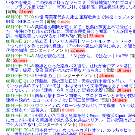
いるのを発見→この投稿に様々なツッコミ「宮崎地鶏なのにブロイ
ー、ブラジル産では？」「写真に対して違和感」衛生状態も気にな
[電脳]
23 users
08月09日 22:00
俳優 寿美花代さん死去 宝塚歌劇団で男役トップスタ
94歳 | NHKニュース
[電脳]
6 users
08月09日 21:45
衆院選の期間が短すぎて「投票は事実上不可能だっ
た」海外に住む邦人の窮状に、選挙管理委員会も謝罪 ４人が国を
訴、制度改善につながるか | NEWSjp
[政治]
23 users
08月09日 21:45
第25回【アメリカ映画】ソーシャル・ネットワーク
「つながりを作った男の孤独」｜Facebook誕生の裏側に学ぶ、才能
代償の物語
[エンターテイメント]
22 users
08月09日 21:45
AI絵が嫌なのは、「AIだから」ではない｜k.a.256
[
脳]
55 users
08月09日 21:45
廃線となった路線バス復活、住民が全戸アンケ基に
「需要」提示…従業員送迎バスの活用など市も奔走
[電脳]
18 users
08月09日 21:30
甲子園の土
[エンターテイメント]
46 users
08月09日 21:30
澤藤統一郎の憲法日記 » 天皇の戦争責任を問い、「
ういう言葉のアヤについては、私はそういう文学方面はあまり研究
してない…」との「迷答」を引き出した記者の来歴
[国際]
28 users
08月09日 21:15
国産迎撃ドローン開発へ、プロドローンと東芝が技
連携を始めた ニュースイッチ by 日刊工業新聞社
[電脳]
24 users
08月09日 21:00
ウクライナのドローンがブルガリアで爆発、NATO領
空で相次ぐ「誤侵入」
[国際]
8 users
08月09日 20:45
外国人が八百屋と魚屋を開く&quot;裏横浜&quot; 深
にカニが徘徊する商店街で見た多文化共生のリアル ｢安い野菜はど
で仕入れてる?｣
[エンターテイメント]
10 users
08月09日 20:45
日本発ゲーム｢めっちゃカメレオン｣、めっちゃヒッ
ト 世界販売1500万本 - 日本経済新聞
12 users