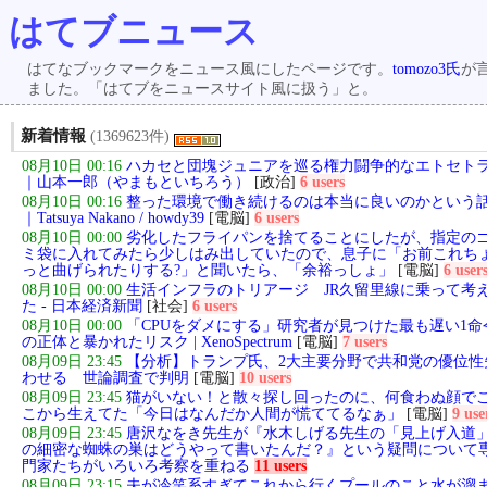
はてブニュース
はてなブックマークをニュース風にしたページです。
tomozo3氏
が
ました。「はてブをニュースサイト風に扱う」と。
新着情報
(1369623件)
08月10日 00:16
ハカセと団塊ジュニアを巡る権力闘争的なエトセト
｜山本一郎（やまもといちろう）
[政治]
6 users
08月10日 00:16
整った環境で働き続けるのは本当に良いのかという
｜Tatsuya Nakano / howdy39
[電脳]
6 users
08月10日 00:00
劣化したフライパンを捨てることにしたが、指定の
ミ袋に入れてみたら少しはみ出していたので、息子に「お前これち
っと曲げられたりする?」と聞いたら、「余裕っしょ」
[電脳]
6 user
08月10日 00:00
生活インフラのトリアージ JR久留里線に乗って考
た - 日本経済新聞
[社会]
6 users
08月10日 00:00
「CPUをダメにする」研究者が見つけた最も遅い1命
の正体と暴かれたリスク | XenoSpectrum
[電脳]
7 users
08月09日 23:45
【分析】トランプ氏、2大主要分野で共和党の優位性
わせる 世論調査で判明
[電脳]
10 users
08月09日 23:45
猫がいない！と散々探し回ったのに、何食わぬ顔で
こから生えてた「今日はなんだか人間が慌ててるなぁ」
[電脳]
9 use
08月09日 23:45
唐沢なをき先生が『水木しげる先生の「見上げ入道
の細密な蜘蛛の巣はどうやって書いたんだ？』という疑問について
門家たちがいろいろ考察を重ねる
11 users
08月09日 23:15
夫が冷笑系すぎてこれから行くプールのこと水が溜