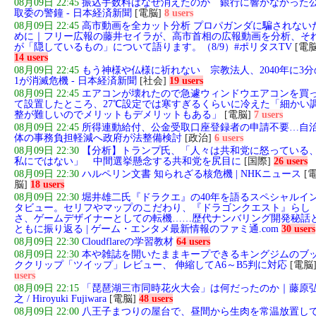
08月09日 22:45
振込手数料はなぜ消えたのか 銀行に響かなかった
取委の警鐘 - 日本経済新聞
[電脳]
8 users
08月09日 22:45
高市動画を全カット分析 プロパガンダに騙されない
めに｜フリー広報の藤井セイラが、高市首相の広報動画を分析、そ
が「隠しているもの」について語ります。（8/9）#ポリタスTV
[電脳
14 users
08月09日 22:45
もう神様や仏様に祈れない 宗教法人、2040年に3分
1が消滅危機 - 日本経済新聞
[社会]
19 users
08月09日 22:45
エアコンが壊れたので急遽ウィンドウエアコンを買
て設置したところ、27℃設定では寒すぎるくらいに冷えた「細かい
整が難しいのでメリットもデメリットもある」
[電脳]
7 users
08月09日 22:45
所得連動給付、公金受取口座登録者の申請不要…自
体の事務負担軽減へ政府が法整備検討
[政治]
6 users
08月09日 22:30
【分析】トランプ氏、「人々は共和党に怒っている
私にではない」 中間選挙懸念する共和党を尻目に
[国際]
26 users
08月09日 22:30
ハルペリン文書 知られざる核危機 | NHKニュース
[
脳]
18 users
08月09日 22:30
堀井雄二氏『ドラクエ』の40年を語るスペシャルイ
タビュー。セリフやマップのこだわり、『ドラゴンクエスト』らし
さ、ゲームデザイナーとしての転機……歴代ナンバリング開発秘話
ともに振り返る | ゲーム・エンタメ最新情報のファミ通.com
30 users
08月09日 22:30
Cloudflareの学習教材
64 users
08月09日 22:30
本や雑誌を開いたままキープできるキングジムのブ
ククリップ「ツイップ」レビュー、 伸縮してA6～B5判に対応
[電脳
users
08月09日 22:15
「琵琶湖三市同時花火大会」は何だったのか｜藤原
之 / Hiroyuki Fujiwara
[電脳]
48 users
08月09日 22:00
八王子まつりの屋台で、昼間から生肉を常温放置し