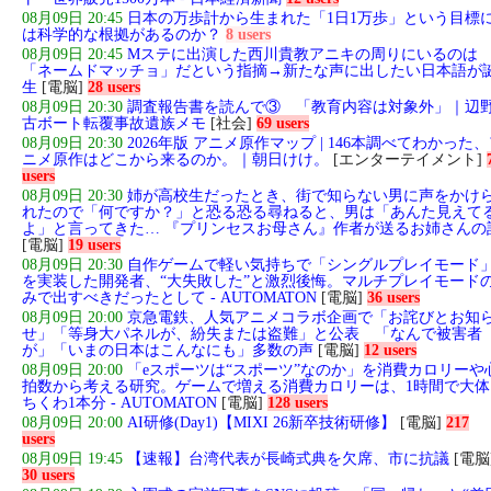
08月09日 20:45
日本の万歩計から生まれた「1日1万歩」という目標
は科学的な根拠があるのか？
8 users
08月09日 20:45
Mステに出演した西川貴教アニキの周りにいるのは
「ネームドマッチョ」だという指摘→新たな声に出したい日本語が
生
[電脳]
28 users
08月09日 20:30
調査報告書を読んで③ 「教育内容は対象外」｜辺
古ボート転覆事故遺族メモ
[社会]
69 users
08月09日 20:30
2026年版 アニメ原作マップ | 146本調べてわかった
ニメ原作はどこから来るのか。｜朝日けけ。
[エンターテイメント]
users
08月09日 20:30
姉が高校生だったとき、街で知らない男に声をかけ
れたので「何ですか？」と恐る恐る尋ねると、男は「あんた見えて
よ」と言ってきた… 『プリンセスお母さん』作者が送るお姉さんの
[電脳]
19 users
08月09日 20:30
自作ゲームで軽い気持ちで「シングルプレイモード
を実装した開発者、“大失敗した”と激烈後悔。マルチプレイモード
みで出すべきだったとして - AUTOMATON
[電脳]
36 users
08月09日 20:00
京急電鉄、人気アニメコラボ企画で「お詫びとお知
せ」「等身大パネルが、紛失または盗難」と公表 「なんで被害者
が」「いまの日本はこんなにも」多数の声
[電脳]
12 users
08月09日 20:00
「eスポーツは“スポーツ”なのか」を消費カロリーや
拍数から考える研究。ゲームで増える消費カロリーは、1時間で大体
ちくわ1本分 - AUTOMATON
[電脳]
128 users
08月09日 20:00
AI研修(Day1)【MIXI 26新卒技術研修】
[電脳]
217
users
08月09日 19:45
【速報】台湾代表が長崎式典を欠席、市に抗議
[電脳
30 users