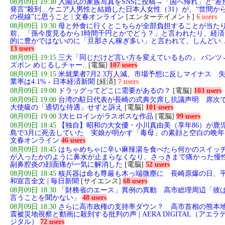
08月09日 19:30
入園式の家族写真をSNSに投稿→「国へ帰れ」と“差
発言”殺到…ケニア人男性と結婚した日本人女性（31）が、“世間か
の視線”に思うこと | 文春オンライン
[エンターテイメント]
6 users
08月09日 19:30
母と外食に行くとこちらが全部負担することが当た
前、「孫今度見るから1時間千円とかでどう？」と言われたり、経済
的に豊かではないのに「旦那さん稼ぎ多い」と言われて、しんどい
13 users
08月09日 19:15
三大「同じだけど言い方を変えているもの」 パンツ
ズボン めじるしチャー..
[電脳]
107 users
08月09日 19:15
米就業者7月2.3万人減、市場予想に反しマイナス 
業率は4.1% - 日本経済新聞
[経済]
7 users
08月09日 19:00
ドラッグってどこに需要があるの？
[電脳]
103 users
08月09日 19:00
台湾の駐日代表が長崎の式典欠席し抗議声明 席次
大使級の「適切な待遇」せずと訴え
[電脳]
101 users
08月09日 19:00
3大ヒロインがラスボスな作品
[電脳]
99 users
08月09日 18:45
【独自】昭和の大女優・小川真由美（享年86）が鹿
島で3月に死去していた 実娘が明かす「毒母」の素顔と空白の晩年 
文春オンライン
46 users
08月09日 18:45
はちゃめちゃに辛い麻辣湯を食べたら何かのスイッ
が入ったかのように鼻水が止まらなくなり、さっきまで痛かった慢
副鼻腔炎の顔面痛が一気に解消した
[電脳]
52 users
08月09日 18:45
核兵器は命も尊厳も木っ端微塵に 長崎原爆の日、
和宣言全文 | 毎日新聞
[サイエンス]
68 users
08月09日 18:30
「財務省のエース」異例の異動 高市総理周辺「彼
言うことを聞かない」
48 users
08月09日 18:30
さらに高市政権の支持率ダウン？ 高市首相の熊本
震被災地視察と動画に殺到する批判の声 | AERA DIGITAL（アエラ
ジタル）
72 users