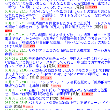
ってるだけとか言い出した「そんなこと言ったら彼自身も、素粒子
一時的に人の形にまとまってるだけじゃん」
[電脳]
12 users
08月09日 23:15
「おかしなサイトを見つけました」との文言と共に
られたとあるWebサイトが話題に… サイトを見ていると、なにやら
和感が「ぞっとした」
10 users
08月09日 23:15
中国系住民を同化させたタイとは正反対…ベトナム
各国から非難されても｢華僑100万人｣を国外追放したワケ
[国際]
14
users
08月09日 23:15
「私の疑問に対する答えが欲しい」辺野古ボート転
事故で死亡した女子高生の遺族が、調査報告書を読んで考えたこと
「責任」「根拠のない盲目的な信頼」「調べなかったこと」の3回に
分けて執筆
13 users
08月09日 23:15
サウジアラムコの石油施設に無人機攻撃、フーシ派
声明
7 users
08月09日 23:00
中国発祥の火鍋チェーン、中国人と一緒に行くとエ
い調合だけど美味しいソースを作ってくれる→中国語でおすすめの
合レシピがリプ欄に集まる
[電脳]
17 users
08月09日 23:00
iPadにMacの画面を映しセカンドモニターとして利用
きるようにするアプリ「OpenDisplay」がApple Pencilの筆圧とチル
ホバーに対応。
[電脳]
14 users
08月09日 23:00
FIFA、インファンティーノ会長を貶める「組織的か
継続的な妨害」を非難
[国際]
8 users
08月09日 23:00
石破氏・河野氏ら「消費減税反対」なら離党し筋通
せ 熊本では関連死対応が急務 岩田明子
[政治]
11 users
08月09日 22:45
最近のはてブ
[電脳]
34 users
08月09日 22:45
パトリオット保管の軍施設上空に不審ドローン ドイ
西部
[国際]
6 users