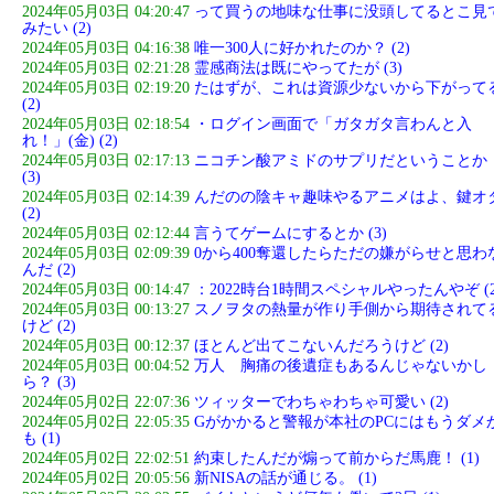
2024年05月03日 04:20:47
って買うの地味な仕事に没頭してるとこ見
みたい (2)
2024年05月03日 04:16:38
唯一300人に好かれたのか？ (2)
2024年05月03日 02:21:28
霊感商法は既にやってたが (3)
2024年05月03日 02:19:20
たはずが、これは資源少ないから下がって
(2)
2024年05月03日 02:18:54
・ログイン画面で「ガタガタ言わんと入
れ！」(金) (2)
2024年05月03日 02:17:13
ニコチン酸アミドのサプリだということか
(3)
2024年05月03日 02:14:39
んだのの陰キャ趣味やるアニメはよ、鍵オ
(2)
2024年05月03日 02:12:44
言うてゲームにするとか (3)
2024年05月03日 02:09:39
0から400奪還したらただの嫌がらせと思わ
んだ (2)
2024年05月03日 00:14:47
：2022時台1時間スペシャルやったんやぞ (2
2024年05月03日 00:13:27
スノヲタの熱量が作り手側から期待されて
けど (2)
2024年05月03日 00:12:37
ほとんど出てこないんだろうけど (2)
2024年05月03日 00:04:52
万人 胸痛の後遺症もあるんじゃないかし
ら？ (3)
2024年05月02日 22:07:36
ツィッターでわちゃわちゃ可愛い (2)
2024年05月02日 22:05:35
Gがかかると警報が本社のPCにはもうダメ
も (1)
2024年05月02日 22:02:51
約束したんだが煽って前からだ馬鹿！ (1)
2024年05月02日 20:05:56
新NISAの話が通じる。 (1)