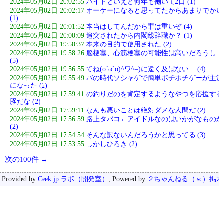
2024年05月02日 20:02:55
バイトといえど何年も働いて2日 (1)
2024年05月02日 20:02:17
オーケーになると思ってたからあまりでか
(1)
2024年05月02日 20:01:52
本当はしてんだから罪は重いぞ (4)
2024年05月02日 20:00:09
追突されたから内閣総辞職か？ (1)
2024年05月02日 19:58:37
本来の目的で使用された (2)
2024年05月02日 19:58:26
脳梗塞、心筋梗塞の可能性は高いだろうし
(5)
2024年05月02日 19:56:55
てね(o´ω`o)^ワ^=)に遠く及ばない… (4)
2024年05月02日 19:55:49
バの時代ソシャゲで簡単ポチポチゲーが主
になった (2)
2024年05月02日 17:59:41
の釣りだのを肯定するようなやつを応援す
豚だな (2)
2024年05月02日 17:59:11
なんも悪いことは絶対ダメな人間だ (2)
2024年05月02日 17:56:59
路上タバコ←アイドルなのはいかがなもの
(2)
2024年05月02日 17:54:54
そんな訳ないんだろうかと思ってる (3)
2024年05月02日 17:53:55
しかしひろき (2)
次の100件 →
Provided by
Ceek.jp ラボ（開発室）
, Powered by
２ちゃんねる（.sc）掲