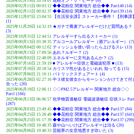
2026年02月19日 20:14:01
花粉オン・ザ・ビーチ (6)
2026年02月11日 00:03:12
◆◆花粉症 関東地方 総合◆◆ Part140 (14)
2026年02月11日 00:02:37
◆◆花粉症 関東地方 総合◆◆ Part139 (14)
2025年12月07日 23:04:55
【生活安全課】ストーカー事件！【刑事課
(1)
2025年11月29日 14:32:19
★ガチで蕎麦アレルギーだけど質問ある？
(3)
2025年10月31日 12:44:51
アレルギーすら出るストーカー (1)
2025年09月13日 03:38:35
アルコールアレルギー（酒アレルギー） (7
2025年09月04日 00:12:02
ティッシュを使い切ったら上げるスレ (13)
2025年08月13日 17:09:56
あれ？ルギー？ (2)
2025年08月02日 22:48:09
エネルギーに文句あるんか？ (2)
2025年07月16日 21:59:19
■ アレルギー症状と電磁波犯罪 ■ (13)
2025年07月10日 20:18:54
カリスマ性があるといわれ 知ってる (15)
2025年07月06日 21:10:11
パトリックスチュアート (4)
2025年06月28日 02:27:16
中３彼女彼女からモーションかけてきて付
合った (20)
2025年06月19日 12:06:11
◇◇PM2.5アレルギー 関東地方 総合◇◇
Part1 (166)
2025年06月13日 06:06:57
化学物質過敏症 電磁波過敏症 症状スレ Part
(287)
2025年06月03日 23:49:45
◆◆花粉症 関東地方 総合◆◆ Part137 (84)
2025年04月25日 15:20:49
◆◆花粉症 関東地方 総合◆◆ Part137 (641
2025年04月25日 01:17:39
◆◆花粉症 関東地方 総合◆◆ Part137 (299
2025年04月19日 10:48:35
森や山へいけばアレルギーは治る (20)
2025年04月06日 19:40:33
芸能界の女意地悪すぎ吹いた (3)