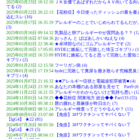
2025年03月23日 10:12:10
ＪＫ女優てあばずれだからＡＶ向いてる向
てる (2)
2025年03月22日 20:22:13
【花粉症】今日使ったティッシュの量を書
込むスレ (16)
2025年03月17日 16:35:19
アレルギーのことでいじめられてるんだが
(3)
2025年03月16日 09:14:32
乳製品と卵アレルギーやが質問ある？？ (12
2025年03月16日 07:04:36
おっさん と ばばあしかいねえな (4)
2025年03月02日 22:38:46
★卓球部なのにゴムアレルギーです (2)
2025年02月10日 17:05:05
HYDEに嫉妬して完敗した埼玉ゴキブリ♪ (1
2025年02月10日 16:55:09
HYDEに嫉妬してると思って完敗した愛知
キブリ♪ (2)
2025年01月23日 12:15:58
フーリガン病 (4)
2025年01月16日 17:19:54
hydeに完敗して糞尿を撒き散らす究極悪臭
キブリ♪ (4)
2025年01月07日 21:16:32
★■アレルギー症状と電磁波犯罪被害■ (4)
2024年11月24日 23:39:16
あなたの本棚のある部屋を見せて Part9 (6
2024年11月22日 16:21:55
アレルギーかわからないけど気持ち悪い (12
2024年11月01日 14:59:25
◆◆花粉症 関東地方 総合◆◆ Part133 (55)
2024年10月30日 09:38:11
唇の腫れと蕁麻疹が昨日出た (7)
2024年08月08日 08:51:24
アレルギー検査ってどうやるんや？ (11)
2024年08月01日 23:07:00
【免疫】ｺﾛﾅワクチンってヤバくない？
【IgG4】 ★22 (81)
2024年07月26日 00:05:50
【免疫】ｺﾛﾅワクチンってヤバくない？
【IgG4】 ★21 (5)
2024年07月12日 08:04:13
【免疫】ｺﾛﾅワクチンってヤバくない？