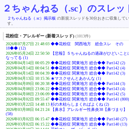
２ちゃんねる（.sc）のスレッ
２ちゃんねる（.sc）掲示板
の新規スレッドを30分おきに収集して
す。
花粉症・アレルギー (新着スレッド)
(1013件)
2026年07月27日 21:48:03
◆◆花粉症 関西地方 総合スレ その
18◆◆ (12)
2026年05月24日 22:50:50
【悲報】５ちゃんねるの過疎がひどいこと
なってる (1)
2026年04月14日 00:05:29
◆◆花粉症 関東地方 総合◆◆ Part142 (2)
2026年04月14日 00:04:51
◆◆花粉症 関東地方 総合◆◆ Part142 (4)
2026年04月14日 00:04:39
◆◆花粉症 関東地方 総合◆◆ Part142 (3)
2026年04月13日 10:15:36
★マスクせんとあかんな (1)
2026年04月09日 00:20:38
◆◆花粉症 関東地方 総合◆◆ Part144 (3)
2026年04月08日 23:06:22
◆◆花粉症 関東地方 総合◆◆ Part143 (4)
2026年04月08日 23:06:09
◆◆花粉症 関東地方 総合◆◆ Part142 (5)
2026年04月02日 09:55:47
◆◆花粉症 関東地方 総合◆◆ Part141 (800
2026年03月22日 14:48:13
杉の木枯らしまくればよくね (2)
2026年03月08日 04:21:24
【鼻水】アレルギー性鼻炎38【鼻づまり】
(58)
2026年03月02日 06:15:47
◆◆花粉症 関東地方 総合◆◆ Part140 (27)
2026年03月02日 06:15:22
◆◆花粉症 関東地方 総合◆◆ Part140 (13)