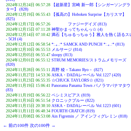
2024年12月24日 06:57:28
【超新星】宮崎 新一郎【シンガーソングラ
ター】 (828)
2024年12月19日 06:55:43
【孤高の】Hoboken Surprise【カリスマ】
(825)
2024年12月17日 06:57:26
ファジーデイズ (813)
2024年12月15日 07:11:28
神聖かまってちゃんっ☆ (4)
2024年12月14日 07:10:42
満石【ちゅるっちゅう】雅人を熱く語るス
- 5CH (4)
2024年12月12日 06:58:54
*:.｡.:* SAMCK AND PUNCH *:.｡.:* (813)
2024年12月10日 06:55:53
メルサージ (814)
2024年12月05日 06:55:47
sloopy (813)
2024年12月01日 06:55:12
STRUM MEMORIES/ストラムメモリーズ
(820)
2024年11月28日 06:55:11
髙野 稜－Takano Ryo－ (827)
2024年11月27日 14:53:36
ASKA・DADAレーベル Vol.1227 (420)
2024年11月23日 06:55:35
☆CHUCK TAYLORS☆ (821)
2024年11月19日 15:06:41
Panorama Panama Town パノラマパナマタ
(83)
2024年11月19日 06:56:22
ペシミスピアス (819)
2024年11月16日 06:51:54
クロニックブルー (822)
2024年11月15日 20:38:10
ASKA・DADAレーベル Vol.1223 (601)
2024年11月11日 06:48:34
FOURTH CRATCH (819)
2024年11月08日 06:53:08
Ain Figremin ／ アインフィグレミン (818)
← 前の100件
次の100件 →