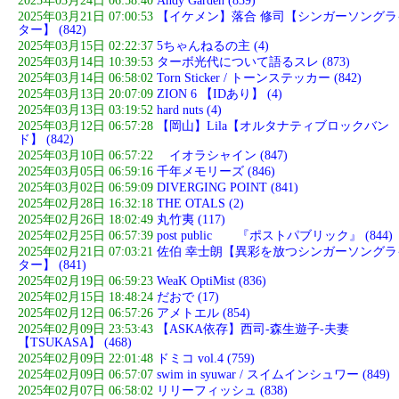
2025年03月24日 06:58:40
Andy Garden (839)
2025年03月21日 07:00:53
【イケメン】落合 修司【シンガーソングラ
ター】 (842)
2025年03月15日 02:22:37
5ちゃんねるの主 (4)
2025年03月14日 10:39:53
ターボ光代について語るスレ (873)
2025年03月14日 06:58:02
Torn Sticker / トーンステッカー (842)
2025年03月13日 20:07:09
ZION 6 【IDあり】 (4)
2025年03月13日 03:19:52
hard nuts (4)
2025年03月12日 06:57:28
【岡山】Lila【オルタナティブロックバン
ド】 (842)
2025年03月10日 06:57:22
イオラシャイン (847)
2025年03月05日 06:59:16
千年メモリーズ (846)
2025年03月02日 06:59:09
DIVERGING POINT (841)
2025年02月28日 16:32:18
THE OTALS (2)
2025年02月26日 18:02:49
丸竹夷 (117)
2025年02月25日 06:57:39
post public 『ポストパブリック』 (844)
2025年02月21日 07:03:21
佐伯 幸士朗【異彩を放つシンガーソングラ
ター】 (841)
2025年02月19日 06:59:23
WeaK OptiMist (836)
2025年02月15日 18:48:24
だおで (17)
2025年02月12日 06:57:26
アメトエル (854)
2025年02月09日 23:53:43
【ASKA依存】西司-森生遊子-夫妻
【TSUKASA】 (468)
2025年02月09日 22:01:48
ドミコ vol.4 (759)
2025年02月09日 06:57:07
swim in syuwar / スイムインシュワー (849)
2025年02月07日 06:58:02
リリーフィッシュ (838)