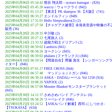
2025年05月06日 05:54:42
熊谷 翔太郎 - syotaro kumagai - (826)
2025年05月04日 05:45:20
warcry / ウォークライ (842)
2025年05月01日 01:13:27
【東京】PK shampoo 36 【大阪】 (741)
2025年04月30日 06:33:27
エンドルフィン (848)
2025年04月29日 17:31:01
Hello Sleepwalkers(2) (2)
2025年04月29日 07:27:58
【チャゲアス被害】未発表音源や映像の不
販売 (36)
2025年04月28日 20:28:35
中川敬 (2)
2025年04月28日 20:27:22
七尾旅人 (2)
2025年04月24日 23:33:32
超能力戦士ドリアン5 (2)
2025年04月23日 06:59:02
Lambiris (841)
2025年04月19日 06:58:26
ヨークシン (845)
2025年04月16日 06:59:02
phalanx (ファランクス) (846)
2025年04月10日 06:59:54
【闊達自在】齊藤 真生 【シンガーソング
イター】 (846)
2025年04月08日 07:01:27
FREE CROSS (844)
2025年04月05日 06:57:48
マッドショットガン (846)
2025年04月03日 06:39:24
ASKA・DADAレーベル Vol.1258 (924)
2025年04月01日 10:08:26
YAPOOL (2)
2025年04月01日 06:57:08
Monster Blanket/モンスターブランケット
(845)
2025年03月30日 14:12:37
さめさめバンド アンチスレ (6)
2025年03月28日 06:58:20
リーベレイク (846)
2025年03月25日 03:24:52
【ASKAバンド解雇】西司-にしつかさ-
【TSUKASA】 (634)