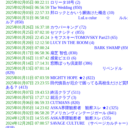
2025年02月05日 00:22:11
ロリータ18号 (2)
2025年02月04日 06:56:59
The Wedding (850)
2025年02月03日 22:57:33
邦ロックとかいう腑抜けた概念 (10)
2025年01月31日 06:58:02
LuLu culur ☆ ルル
ルア (850)
2025年01月26日 16:37:18
カウパーキング (72)
2025年01月25日 07:02:10
セツナシティ (855)
2025年01月20日 22:45:24
トモフスキー/TOMOVSKY Part23 (65)
2025年01月20日 12:12:50
LUCY IN THE ROOM (4)
2025年01月20日 07:00:24
BARK SWAMP (856
2025年01月17日 06:58:36
扇芝 智也 (830)
2025年01月16日 11:07:42
感覚ピエロ (6)
2025年01月14日 17:14:31
窓際ぼっち倶楽部 (386)
2025年01月13日 07:01:14
リペンドル
(829)
2025年01月11日 07:03:59
MIGHTY HOPE ★2 (822)
2025年01月07日 23:23:55
田代慎吾が厄介で困ってる高校生だけど質
ある？ (413)
2025年01月07日 19:43:53
終活クラブ (511)
2025年01月07日 17:27:12
就活クラブ (3)
2025年01月06日 06:59:33
CUTMANS (820)
2025年01月05日 14:23:02
ASKA界隈観察者 観察スレ ★2 (325)
2025年01月02日 06:58:20
アメリカンヴィンテージガール (841)
2024年12月31日 14:55:05
ASKA界隈観察者 観察スレ (535)
2024年12月28日 07:00:57
SAVAGE CULTURE （サベージカルチャー
(818)