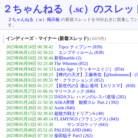
２ちゃんねる（.sc）のスレッ
２ちゃんねる（.sc）掲示板
の新規スレッドを30分おきに収集して
す。
インディーズ・マイナー (新着スレッド)
(1015件)
2025年06月16日 06:58:42
Tipcy ティプシー (839)
2025年06月12日 02:56:22
エンプティルーム (838)
2025年06月10日 19:36:44
新宿marble (2)
2025年06月09日 02:23:48
The Whotens (852)
2025年06月04日 01:16:33
Lucky Age ［ラッキーエイジ］ (854)
2025年06月03日 23:08:23
【稀代の天才】工藤将也【@kudomasso】 (5
2025年06月01日 01:09:55
ザ・クラクションズ (852)
2025年05月30日 01:23:27
【新世代の】瀧山 龍司【カリスマ】 (858)
2025年05月27日 01:06:16
マリースメック (846)
2025年05月25日 03:59:22
DADAスレ ハァンのレスバ道場 (282)
2025年05月24日 21:50:50
ASKA界隈 観察スレ Part.2 (392)
2025年05月20日 01:20:42
Axith (840)
2025年05月17日 02:39:43
超能力戦士ドリアン6 (48)
2025年05月16日 00:49:14
FLAMYNGS (フラミングス) (843)
2025年05月13日 05:53:30
サンズロケッツ (843)
2025年05月08日 05:51:45
PALEISLAND (846)
2025年05月06日 07:10:10
柴田聡子 Part3 (262)