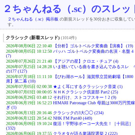
２ちゃんねる（.sc）のスレッ
２ちゃんねる（.sc）掲示板
の新規スレッドを30分おきに収集して
す。
クラシック (新着スレッド)
(1014件)
2026年08月06日 22:10:40
【分析】ゴルトベルク変奏曲【演奏】 (19)
2026年08月05日 10:12:50
バッハ ゴルトベルク変奏曲の名演・名盤 4
(7)
2026年07月26日 21:21:40
【アジアの星】クロエ・チュア (4)
2026年07月25日 14:28:28
いま聴いている曲を書き込んでみるスレ 
の177 (127)
2026年07月18日 11:11:10
【びわ湖ホール】滋賀県立芸術劇場【1800
席】第二幕 (10)
2026年07月05日 02:00:38
★よく耳にするクラッシック音楽 (1)
2026年07月03日 00:00:05
ＮＨＫクラシック倶楽部 Part2 (25)
2026年06月29日 03:48:12
それ行け、ストコフスキー！2 (9)
2026年06月19日 16:52:23
HIMARI Patronage Club 母親は3000万円荒稼
ぎ (1)
2026年06月13日 20:16:46
クラシックの3大◯◯ (234)
2026年06月12日 20:54:42
NHK FM Part40 (449)
2026年06月09日 19:10:24
復活！宇野珍ポーコー大先生！［十回忌］
(332)
2026年06月06日 19:37:55
クラオタが語る衆議院選挙 2 (222)