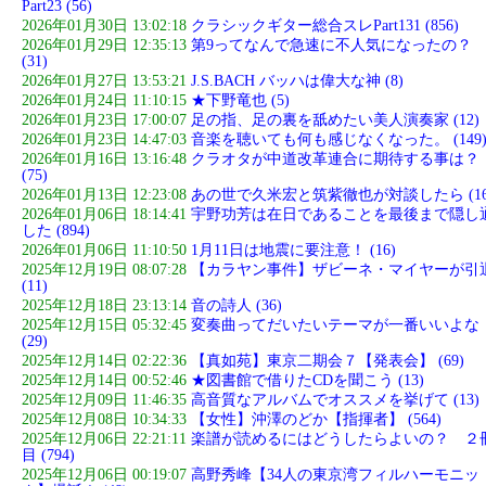
Part23 (56)
2026年01月30日 13:02:18
クラシックギター総合スレPart131 (856)
2026年01月29日 12:35:13
第9ってなんで急速に不人気になったの？
(31)
2026年01月27日 13:53:21
J.S.BACH バッハは偉大な神 (8)
2026年01月24日 11:10:15
★下野竜也 (5)
2026年01月23日 17:00:07
足の指、足の裏を舐めたい美人演奏家 (12)
2026年01月23日 14:47:03
音楽を聴いても何も感じなくなった。 (149
2026年01月16日 13:16:48
クラオタが中道改革連合に期待する事は？
(75)
2026年01月13日 12:23:08
あの世で久米宏と筑紫徹也が対談したら (16
2026年01月06日 18:14:41
宇野功芳は在日であることを最後まで隠し
した (894)
2026年01月06日 11:10:50
1月11日は地震に要注意！ (16)
2025年12月19日 08:07:28
【カラヤン事件】ザビーネ・マイヤーが引
(11)
2025年12月18日 23:13:14
音の詩人 (36)
2025年12月15日 05:32:45
変奏曲ってだいたいテーマが一番いいよな
(29)
2025年12月14日 02:22:36
【真如苑】東京二期会７【発表会】 (69)
2025年12月14日 00:52:46
★図書館で借りたCDを聞こう (13)
2025年12月09日 11:46:35
高音質なアルバムでオススメを挙げて (13)
2025年12月08日 10:34:33
【女性】沖澤のどか【指揮者】 (564)
2025年12月06日 22:21:11
楽譜が読めるにはどうしたらよいの？ ２
目 (794)
2025年12月06日 00:19:07
高野秀峰【34人の東京湾フィルハーモニッ