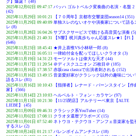
ク】爆誕！ (48)
2025年12月02日 09:47:17
バッハ ゴルトベルク変奏曲の名演・名盤 2
(42)
2025年11月29日 10:01:21
【７０周年】京都市交響楽団season14 (351)
2025年11月29日 09:40:09
単独スレのないオケや演奏家について語る
レ (8)
2025年11月28日 16:04:26
サブスクサービスで聴ける高音質な演奏 (5
2025年11月26日 21:40:31
【N響】梶川真歩ちゃん応援スレ★1【Fl.】
(646)
2025年11月23日 18:45:41
★井上喜惟VS小林研一郎 (8)
2025年11月21日 16:05:11
一律給付金を配ってほしいクラオタ (3)
2025年11月19日 14:31:23
モーツァルトは偉大な天才 (44)
2025年11月17日 11:20:54
＠ディスクユニオン 25枚目＠ (185)
2025年11月16日 17:38:57
赤坂casa clasicaで出演者刺される (152)
2025年11月16日 13:49:15
音楽愛好家がクラシック以外の趣味につい
語るスレ (81)
2025年11月16日 10:10:43
【指揮者】レナード・バーンスタイン【作
家】 (566)
2025年11月14日 23:10:03
ヘルベルト・フォン・カラヤン (97)
2025年11月13日 10:21:30
【11/25閉店】アルテリーベ東京【ALTE
LIEBE】 (45)
2025年11月09日 09:46:31
クラシック系YouTuber (14)
2025年11月02日 17:08:11
クラオタ還暦ブラボーズ (15)
2025年11月01日 07:52:40
ネトウヨ・テクウヨ・アンフェ音楽家を監
するスレ (2)
2025年10月24日 01:21:17
バレンボイムアンチスレ (18)