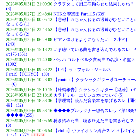
2026年05月31日 21:09:30
クラヲタって厨二病拗らせた結果じゃね？
(8)
2026年05月27日 19:48:04
NHK交響楽団 Part.115 (639)
2026年05月25日 00:05:12
【悲報】５ちゃんねるの過疎がひどいこと
なってる (1)
2026年05月24日 23:48:52
【悲報】５ちゃんねるの過疎がひどいこと
なってる (2)
2026年05月22日 06:29:08
ピアノ弾けるようになりたい ２小節目
(243)
2026年05月18日 15:13:23
いま聴いている曲を書き込んでみるスレ 
の176 (351)
2026年05月18日 11:40:08
バッハ ゴルトベルク変奏曲の名演・名盤 3
(1002)
2026年05月18日 09:53:22
【LFJ】ラ・フォル・ジュルネ
Part19【TOKYO】 (39)
2026年05月17日 10:23:03
【youtube】クラシックギター系ユーチュー
ー (6)
2026年05月16日 15:10:15
【練習報告】クラシックギター【継続】 (91
2026年05月14日 23:18:18
★ラドミル・エリシュカについて (5)
2026年05月10日 18:38:36
【学理書】読んだ音楽本を挙げるスレ【通
書】 (32)
2026年05月09日 09:58:16
◆◆◆◆ブルックナー総合スレッド第18楽
◆◆◆◆ (255)
2026年05月03日 14:05:59
聴き始めた曲、聴き終えた曲を書き込むス
(8)
2026年04月26日 10:06:54
【violin】ヴァイオリン総合スレ29【バイオ
リン】 (357)
+1 レス