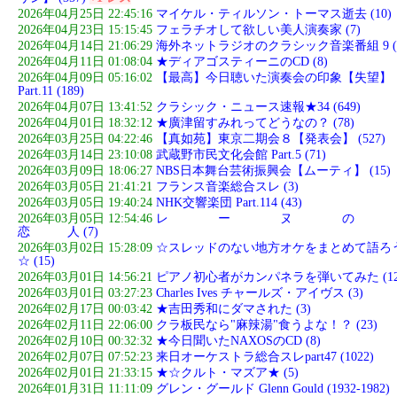
2026年04月25日 22:45:16
マイケル・ティルソン・トーマス逝去 (10)
2026年04月23日 15:15:45
フェラチオして欲しい美人演奏家 (7)
2026年04月14日 21:06:29
海外ネットラジオのクラシック音楽番組 9 (
2026年04月11日 01:08:04
★ディアゴスティーニのCD (8)
2026年04月09日 05:16:02
【最高】今日聴いた演奏会の印象【失望】
Part.11 (189)
2026年04月07日 13:41:52
クラシック・ニュース速報★34 (649)
2026年04月01日 18:32:12
★廣津留すみれってどうなの？ (78)
2026年03月25日 04:22:46
【真如苑】東京二期会８【発表会】 (527)
2026年03月14日 23:10:08
武蔵野市民文化会館 Part.5 (71)
2026年03月09日 18:06:27
NBS日本舞台芸術振興会【ムーティ】 (15)
2026年03月05日 21:41:21
フランス音楽総合スレ (3)
2026年03月05日 19:40:24
NHK交響楽団 Part.114 (43)
2026年03月05日 12:54:46
レ ー ヌ の
恋 人 (7)
2026年03月02日 15:28:09
☆スレッドのない地方オケをまとめて語ろ
☆ (15)
2026年03月01日 14:56:21
ピアノ初心者がカンパネラを弾いてみた (12
2026年03月01日 03:27:23
Charles Ives チャールズ・アイヴス (3)
2026年02月17日 00:03:42
★吉田秀和にダマされた (3)
2026年02月11日 22:06:00
クラ板民なら"麻辣湯"食うよな！？ (23)
2026年02月10日 00:32:32
★今日聞いたNAXOSのCD (8)
2026年02月07日 07:52:23
来日オーケストラ総合スレpart47 (1022)
2026年02月01日 21:33:15
★☆クルト・マズア★ (5)
2026年01月31日 11:11:09
グレン・グールド Glenn Gould (1932-1982)