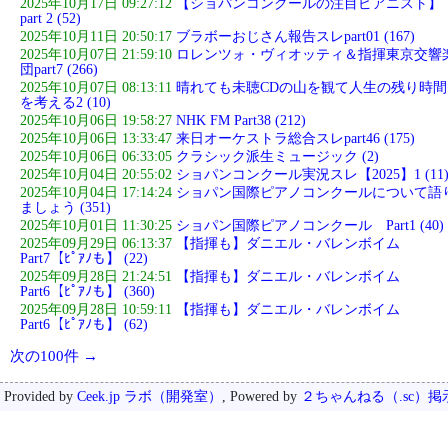
2025年10月17日 09:27:12
【ショパンコンクールの注目ピアニスト】
part 2 (52)
2025年10月11日 20:50:17
ブラボーおじさん報告スレpart01 (167)
2025年10月07日 21:59:10
ロレンツォ・ヴィオッティ＆指揮東京交響
団part7 (266)
2025年10月07日 08:13:11
晴れても未聴CDの山を観て人生の残り時間
を考える2 (10)
2025年10月06日 19:58:27
NHK FM Part38 (212)
2025年10月06日 13:33:47
来日オーケストラ総合スレpart46 (175)
2025年10月06日 06:33:05
クラシック派生ミュージック (2)
2025年10月04日 20:55:02
ショパンコンクール実況スレ【2025】1 (11
2025年10月04日 17:14:24
ショパン国際ピアノコンクールについて語
ましょう (351)
2025年10月01日 11:30:25
ショパン国際ピアノコンクール Part1 (40)
2025年09月29日 06:13:37
【指揮も】ダニエル・バレンボイム
Part7【ﾋﾟｱﾉも】 (22)
2025年09月28日 21:24:51
【指揮も】ダニエル・バレンボイム
Part6【ﾋﾟｱﾉも】 (360)
2025年09月28日 10:59:11
【指揮も】ダニエル・バレンボイム
Part6【ﾋﾟｱﾉも】 (62)
次の100件 →
Provided by
Ceek.jp ラボ（開発室）
, Powered by
２ちゃんねる（.sc）掲