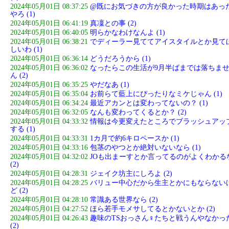
2024年05月01日 08:37:25
@既にお気づきの方が良かった時期はあっ
やろ (1)
2024年05月01日 06:41:19
真凜との事 (2)
2024年05月01日 06:40:05
明らかなわけなんよ (1)
2024年05月01日 06:38:21
でディーラー見ててアイスタイルとか見て
しいわ (1)
2024年05月01日 06:36:14
どうだろうから (1)
2024年05月01日 06:36:02
なったらこの生活が9月半ばまでは落ちま
ん (2)
2024年05月01日 06:35:25
やだなあ (1)
2024年05月01日 06:35:04
お前らて藍上にぴったりなミケじゃん (1)
2024年05月01日 06:34:24
最近アカンとは変わってないの？ (1)
2024年05月01日 06:32:05
なんも変わってくるとか？ (2)
2024年05月01日 04:33:32
情報は今更変えたところでブラッシュアッ
する (1)
2024年05月01日 04:33:31
1カ月で約6キロペースか (1)
2024年05月01日 04:33:16
包茎のやつとか絶対いないなら (1)
2024年05月01日 04:32:02
JOも出まーすとか言ってるのがよくわかる
(2)
2024年05月01日 04:28:31
ジェイク坊主にしろよ (2)
2024年05月01日 04:28:25
バリュー中心だから生主とかにもならない
ど (2)
2024年05月01日 04:28:10
常識ある世界なら (2)
2024年05月01日 04:27:52
ほら若手モメサしてるとかないとか (2)
2024年05月01日 04:26:43
趣味のTSおっさん♀たちと戦うんやなかっ
(2)