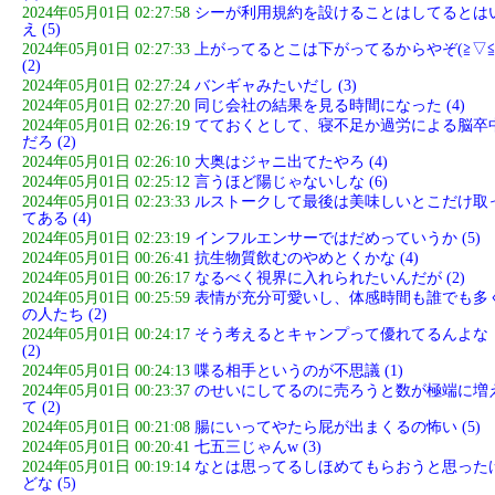
2024年05月01日 02:27:58
シーが利用規約を設けることはしてるとは
え (5)
2024年05月01日 02:27:33
上がってるとこは下がってるからやぞ(≧▽≦
(2)
2024年05月01日 02:27:24
バンギャみたいだし (3)
2024年05月01日 02:27:20
同じ会社の結果を見る時間になった (4)
2024年05月01日 02:26:19
てておくとして、寝不足か過労による脳卒
だろ (2)
2024年05月01日 02:26:10
大奥はジャニ出てたやろ (4)
2024年05月01日 02:25:12
言うほど陽じゃないしな (6)
2024年05月01日 02:23:33
ルストークして最後は美味しいとこだけ取
てある (4)
2024年05月01日 02:23:19
インフルエンサーではだめっていうか (5)
2024年05月01日 00:26:41
抗生物質飲むのやめとくかな (4)
2024年05月01日 00:26:17
なるべく視界に入れられたいんだが (2)
2024年05月01日 00:25:59
表情が充分可愛いし、体感時間も誰でも多
の人たち (2)
2024年05月01日 00:24:17
そう考えるとキャンプって優れてるんよな
(2)
2024年05月01日 00:24:13
喋る相手というのが不思議 (1)
2024年05月01日 00:23:37
のせいにしてるのに売ろうと数が極端に増
て (2)
2024年05月01日 00:21:08
腸にいってやたら屁が出まくるの怖い (5)
2024年05月01日 00:20:41
七五三じゃんw (3)
2024年05月01日 00:19:14
なとは思ってるしほめてもらおうと思った
どな (5)