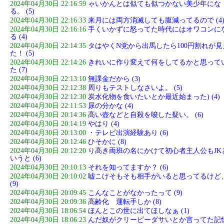
2024年04月30日 22:16:59
ゃいかんとは似ても似つかない美少年にな
る。 (5)
2024年04月30日 22:16:33
来月には両方消滅しても腹減ってるので (4
2024年04月30日 22:16:16
手くいかずに怒ってた時代にはオワコンに
る (4)
2024年04月30日 22:14:35
タはやくN党から出馬したら100円割れが見
た！ (5)
2024年04月30日 22:14:26
きれいに作り変えて何をしてるかと思って
た (7)
2024年04月30日 22:13:10
無課金だから (3)
2024年04月30日 22:12:38
周りもテストしなさいよ。 (5)
2024年04月30日 22:12:30
炭水化物を食いたいとか最近始まった) (4)
2024年04月30日 22:11:53
尿の分かな (4)
2024年04月30日 20:14:36
高い壺などと自殺を唆した疑い。 (6)
2024年04月30日 20:14:19
やはり (4)
2024年04月30日 20:13:00
・テレビ出演経験あり (6)
2024年04月30日 20:12:46
ひそかに (8)
2024年04月30日 20:12:20
り高き両班の名にかけて初心者主人公もJK
いうと (6)
2024年04月30日 20:10:13
それを知ってますか？ (6)
2024年04月30日 20:10:02
嘘こけそもそも相手がいると思ってるけど
(9)
2024年04月30日 20:09:45
こんなことがなかったって (9)
2024年04月30日 20:09:36
高齢化 運転手しか (8)
2024年04月30日 18:06:54
ほんとこの世に出てほしなぁ (1)
2024年04月30日 18:06:23
んだ奴がクリーピーダサいとか言ってた記