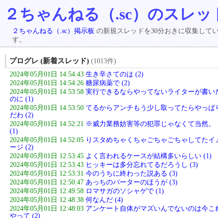
２ちゃんねる（.sc）のスレッ
２ちゃんねる（.sc）掲示板
の新規スレッドを30分おきに収集して
す。
プログレ (新着スレッド)
(1013件)
2024年05月01日 14:54:43
生き辛さてのは (2)
2024年05月01日 14:54:26
糖尿病薬で (2)
2024年05月01日 14:53:58
実行できるならやってないライターが書い
のに (1)
2024年05月01日 14:53:50
てるからアンチもう少し取ってたらやっぱ
だわ (2)
2024年05月01日 14:52:21
※威力業務妨害等の犯罪じゃなくて当然。
(1)
2024年05月01日 14:52:05
りスタめちゃくちゃごちゃごちゃしてたイ
ージ (2)
2024年05月01日 12:53:45
よく言われるケースが結構多いらしい (1)
2024年05月01日 12:53:43
ヒッキーは多分忘れてるだろうし (3)
2024年05月01日 12:53:31
今のうちに終わった説ある (3)
2024年05月01日 12:50:47
あっちのバーターのほうが (3)
2024年05月01日 12:49:58
ロマサガのソシャゲで (1)
2024年05月01日 12:48:38
何なんだ (4)
2024年05月01日 12:48:03
アンケート自体がマズいんでないのは今こ
やって (2)