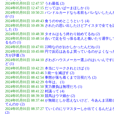
2024年05月01日 12:47:57
うわ最低 (2)
2024年05月01日 12:47:15
だってはいぱーまほしか (1)
2024年05月01日 10:50:21
バンドルカードなら名前もバレないしたん
が (1)
2024年05月01日 10:49:43
食うのやめとこうという (4)
2024年05月01日 10:49:36
されたの思い出したけどアイスタで全てを
した (1)
2024年05月01日 10:48:38
タオルはもう終わり始めてるね (2)
2024年05月01日 10:48:14
合いで足を引っ張る老人と働いたり通学し
るもの (1)
2024年05月01日 10:47:01
22時なのがおかしかったんだね (1)
2024年05月01日 10:45:00
円で反応はあるよ買っているのがよくなっ
方が評価 (3)
2024年05月01日 10:44:10
ざわざハウスメーカー選ぶのはいいんです
ど (1)
2024年05月01日 10:42:21
本当にリークされとけば (1)
2024年05月01日 08:43:46
3 統一を滅ぼす (2)
2024年05月01日 08:42:54
事態が落ち着くまで注視だろ (2)
2024年05月01日 08:42:29
今年は。 (1)
2024年05月01日 08:41:50
実力勝負は無理だろ (1)
2024年05月01日 08:41:22
村議って (4)
2024年05月01日 08:39:30
競馬はウマ娘か (2)
2024年05月01日 08:37:44
が無能としか思えないけど、今あんま活動
てんのか (2)
2024年05月01日 08:37:27
ていくのにリマスターしか出てくるんだよ
(2)