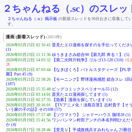
２ちゃんねる（.sc）のスレッ
２ちゃんねる（.sc）掲示板
の新規スレッドを30分おきに収集して
す。
漫画 (新着スレッド)
(1011件)
2026年03月25日 02:16:41
昔見たエロ漫画を探すのを手伝ってくださ
(1)
2026年03月23日 11:11:36
ゆうきまさみ総合90【新九郎 奔る！】 (5)
2026年03月22日 14:03:32
【第二次阿片戦争】ゴルゴ13-120 (310)
+1 
ス
2026年03月22日 07:03:44
【なきぼくろ】バトルスタディーズ【PL学
園】Part.45 (9)
2026年03月21日 22:58:26
【モーニング】野球漫画感想 総合スレ 1回
(187)
2026年03月21日 15:35:48
ビッグコミックスペリオール55 (12)
2026年03月21日 03:14:01
昔見たエロ漫画探してます (1)
2026年03月21日 02:27:35
【急募】漫画を探しています (1)
2026年03月20日 20:16:01
.【TVアニメ化！淡島百景】志村貴子【そ
いう家の子の話】その108 (57)
2026年03月19日 17:57:48
【ソウマトウ】 シャドーハウス 珈琲28 (1)
2026年03月19日 15:41:56
ワンパンマン村田アンチの本名判明ひえだ
か (4)
2026年03月17日 18:28:46
【里見Ｕ】平成敗残兵すみれちゃん 25冊目