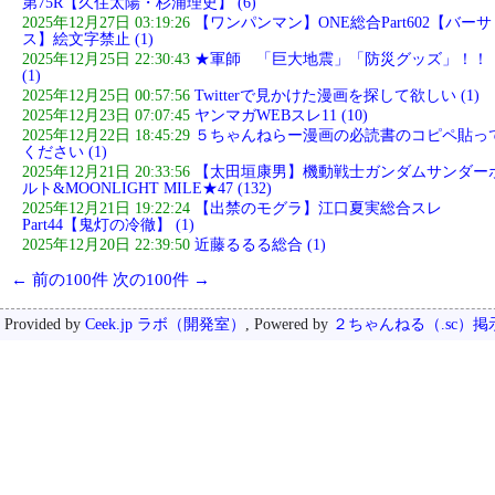
第75R【久住太陽・杉浦理史】 (6)
2025年12月27日 03:19:26
【ワンパンマン】ONE総合Part602【バーサ
ス】絵文字禁止 (1)
2025年12月25日 22:30:43
★軍師 「巨大地震」「防災グッズ」！！
(1)
2025年12月25日 00:57:56
Twitterで見かけた漫画を探して欲しい (1)
2025年12月23日 07:07:45
ヤンマガWEBスレ11 (10)
2025年12月22日 18:45:29
５ちゃんねらー漫画の必読書のコピペ貼っ
ください (1)
2025年12月21日 20:33:56
【太田垣康男】機動戦士ガンダムサンダー
ルト&MOONLIGHT MILE★47 (132)
2025年12月21日 19:22:24
【出禁のモグラ】江口夏実総合スレ
Part44【鬼灯の冷徹】 (1)
2025年12月20日 22:39:50
近藤るるる総合 (1)
← 前の100件
次の100件 →
Provided by
Ceek.jp ラボ（開発室）
, Powered by
２ちゃんねる（.sc）掲