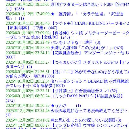
2026年01月12日 19:33:03
月刊アフタヌーン総合スレッド207【ﾜｯﾁｮｲ
し】 (988)
2026年01月12日 17:49:09
★「護身術」！「カラテ道場」「武道道
場」！ (1)
2026年01月11日 20:45:46
【ツジトモ】GIANT KILLING ハーフタイ
【原案:綱本】（ワ無） (447)
2026年01月10日 23:09:02
【保谷伸】ウマ娘 プリティーダービー ス
ーブロッサム 第3R【文殊咲】 (245)
2026年01月10日 20:22:49
パンをナメるな！ 1割引 (3)
2026年01月07日 19:57:30
美味しんぼ436「このたわけが！」 (573)
2026年01月06日 23:24:12
【花沢健吾総合】 アンダーニンジャ・他 14
(660)
2026年01月05日 01:33:27
【つるまいかだ】メダリスト score 43【ア
タヌーン】 (4)
2026年01月03日 21:26:31
【谷川ニコ】私がモテないのはどう考えて
お前らが悪い！喪718 (393)
2026年01月02日 20:52:34
タワーダンジョン＊ BLAME!他 -|-弐瓶勉総
合スレッド+|+ 弐陌肆拾参 (1001)
2026年01月02日 12:32:21
【寸評禁止】百合漫画総合スレ1 (52)
2026年01月02日 08:50:24
コミックDAYS Part21.5【18誌読み放題】
(172)
2026年01月01日 19:30:25
★うわさ (1)
2025年12月29日 03:34:48
今読み放題になってる漫画教えてください
(1)
2025年12月28日 19:41:02
急に思い出したので探している漫画 (3)
2025年12月28日 09:08:27
【テンプレ必読】ウマ娘 シンデレラグレイ