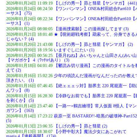
2026年01月24日 11:09:19
【しげの秀一】昴と彗星【ヤンマガ】 (441
2026年01月24日 08:24:50
【ワンパンマン】ONE&村田総合Part610【
ーサス】 (75)
2026年01月24日 08:22:34
【ワンパンマン】ONE&村田総合Part610【
ーサス】 (1)
2026年01月24日 08:00:05
【漫画捜索願】この漫画探してます (3)
2026年01月21日 18:01:48
★【呪術廻戦考察】羂索って、分身できる
じゃない？ (4)
2026年01月20日 21:43:08
【しげの秀一】昴と彗星【ヤンマガ】 (2)
2026年01月20日 18:19:56
いますぐしにたい (1)
2026年01月20日 00:56:25
【亜月ねね】みいちゃんと山田さん(みい山
【マガポケ】 4（ﾜｯﾁｮｲあり） (3)
2026年01月18日 04:01:49
【鬱読み切り漫画】この漫画のタイトルを
えて (2)
2026年01月16日 15:02:26
少年の頃読んだ漫画がなんだったのか教え
頂きたい。 (1)
2026年01月16日 07:46:45
【絶ェェェッ対】胎界主 220 尾籠憲一【助
んワッ】 (8)
2026年01月15日 16:28:30
【冷静なお前でも】胎界主 220 尾籠憲一【
を剥くか】 (5)
2026年01月14日 23:47:40
【一路一×鶴吉繪理】常人仮面 8怪人【マン
ガワン】 (163)
2026年01月14日 17:23:22
萩原一至 BASTARD!!-暗黒の破壊神-Part152
(5)
2026年01月13日 23:06:35
【しげの秀一】昴と彗星 (2)
2026年01月13日 18:30:07
【小野中彰大】魔法少女にあこがれて
magia.4【連載再開】 (174)