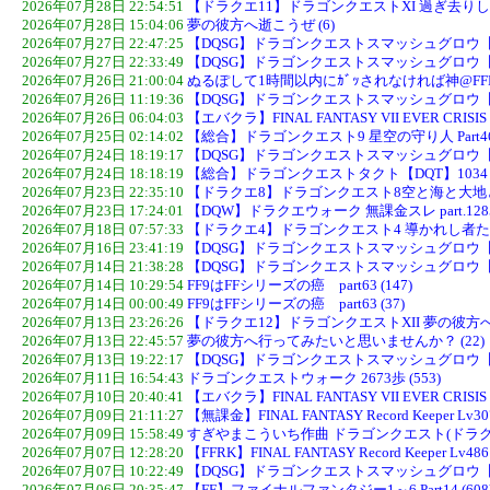
2026年07月28日 22:54:51
【ドラクエ11】ドラゴンクエストXI 過ぎ去りし時を求め
2026年07月28日 15:04:06
夢の彼方へ逝こうぜ (6)
2026年07月27日 22:47:25
【DQSG】ドラゴンクエストスマッシュグロウ【ドラク
2026年07月27日 22:33:49
【DQSG】ドラゴンクエストスマッシュグロウ【ドラク
2026年07月26日 21:00:04
ぬるぽして1時間以内にｶﾞｯされなければ神@FFDQ板
2026年07月26日 11:19:36
【DQSG】ドラゴンクエストスマッシュグロウ【ドラク
2026年07月26日 06:04:03
【エバクラ】FINAL FANTASY VII EVER CRISIS【F
2026年07月25日 02:14:02
【総合】ドラゴンクエスト9 星空の守り人 Part463
2026年07月24日 18:19:17
【DQSG】ドラゴンクエストスマッシュグロウ【ドラク
2026年07月24日 18:18:19
【総合】ドラゴンクエストタクト【DQT】1034 (4
2026年07月23日 22:35:10
【ドラクエ8】ドラゴンクエスト8空と海と大地と呪わ
2026年07月23日 17:24:01
【DQW】ドラクエウォーク 無課金スレ part.128
2026年07月18日 07:57:33
【ドラクエ4】ドラゴンクエスト4 導かれし者たち par
2026年07月16日 23:41:19
【DQSG】ドラゴンクエストスマッシュグロウ【ドラク
2026年07月14日 21:38:28
【DQSG】ドラゴンクエストスマッシュグロウ【ドラク
2026年07月14日 10:29:54
FF9はFFシリーズの癌 part63 (147)
2026年07月14日 00:00:49
FF9はFFシリーズの癌 part63 (37)
2026年07月13日 23:26:26
【ドラクエ12】ドラゴンクエストXII 夢の彼方へ【DQ1
2026年07月13日 22:45:57
夢の彼方へ行ってみたいと思いませんか？ (22)
2026年07月13日 19:22:17
【DQSG】ドラゴンクエストスマッシュグロウ【ドラク
2026年07月11日 16:54:43
ドラゴンクエストウォーク 2673歩 (553)
2026年07月10日 20:40:41
【エバクラ】FINAL FANTASY VII EVER CRISIS【F
2026年07月09日 21:11:27
【無課金】FINAL FANTASY Record Keeper Lv30
2026年07月09日 15:58:49
すぎやまこういち作曲 ドラゴンクエスト(ドラクエ)
2026年07月07日 12:28:20
【FFRK】FINAL FANTASY Record Keeper Lv486 
2026年07月07日 10:22:49
【DQSG】ドラゴンクエストスマッシュグロウ【ドラ