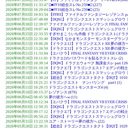
2026年07月06日 20:35:47
【FF】ファイナルファンタジー1～6 Part14 (608
2026年07月06日 11:33:47
□■FF10総合スレNo.259■□ (227)
2026年07月05日 10:29:04
□■FF10総合スレNo.259■□ (25)
2026年07月03日 16:03:54
【FFRS】ファイナルファンタジーレゾナンス part2
2026年07月01日 07:49:08
【DQSG】ドラゴンクエストスマッシュグロウ【ドラク
2026年06月30日 12:39:07
ファイナルファンタジーレゾナンス FINAL FANTAZY 
2026年06月29日 19:07:44
【DQSG】ドラゴンクエストスマッシュグロウ【ドラ
2026年06月25日 22:33:55
すぎやまこういち作曲 ドラゴンクエスト(ドラクエ)音
2026年06月22日 22:35:40
【DQW】なかまモンスター モンスターグランプリ
2026年06月21日 19:06:26
【ドラクエ12】ドラゴンクエストXII 夢の彼方へ【DQ1
2026年06月21日 13:26:59
【ドラクエ12】ドラゴンクエストXII 夢の彼方へ【DQ
2026年06月21日 11:33:04
【エバクラ】FINAL FANTASY VII EVER CRISIS【F
2026年06月18日 19:11:01
ドラクエ2のパスワードを貼るテストスレ (2)
2026年06月18日 16:39:14
【DQW】ドラクエウォーク 無課金スレ part.126
2026年06月17日 01:10:18
【ドラクエ7】ドラゴンクエスト7 エデンの戦士たち【D
2026年06月16日 08:26:43
【DQSG】ドラゴンクエストスマッシュグロウ【ドラ
2026年06月14日 11:30:24
【総合】ドラゴンクエストタクト【DQT】1010コマ
2026年06月11日 19:21:21
ドラゴンクエスト ナンバリング part1 (1)
2026年06月11日 16:29:15
ドラゴンクエストモンスターズ4 (4)
2026年06月10日 00:15:37
レゾナンス (879)
2026年06月04日 08:45:56
夢の彼方へw (11)
2026年06月03日 16:12:34
【エバクラ】FINAL FANTASY VII EVER CRISIS【F
2026年06月03日 12:59:35
【DQSG】ドラゴンクエストスマッシュグロウ【ドラ
2026年06月03日 09:17:12
【ドラクエ7】ドラゴンクエスト7 エデンの戦士たち【D
2026年06月01日 00:54:22
【DQSG】ドラゴンクエストスマッシュグロウ【ドラ
2026年05月31日 13:22:19
ユア・ストーリー夢の彼方へ (22)
2026年05月28日 22:30:31
【総合】ドラゴンクエストタクト【DQT】1029 (