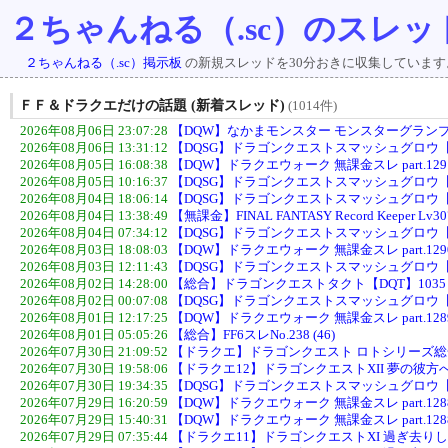
２ちゃんねる（.sc）のスレッ
２ちゃんねる（.sc）掲示板
の新規スレッドを30分おきに収集しています
ＦＦ＆ドラクエだけの話題 (新着スレッド)
(1014件)
2026年08月06日 23:07:28
【DQW】なかまモンスター モンスターグランプリ
2026年08月06日 13:31:12
【DQSG】ドラゴンクエストスマッシュグロウ【ドラク
2026年08月05日 16:08:38
【DQW】ドラクエウォーク 無課金スレ part.129
2026年08月05日 10:16:37
【DQSG】ドラゴンクエストスマッシュグロウ【ドラク
2026年08月04日 18:06:14
【DQSG】ドラゴンクエストスマッシュグロウ【ドラク
2026年08月04日 13:38:49
【無課金】FINAL FANTASY Record Keeper Lv30
2026年08月04日 07:34:12
【DQSG】ドラゴンクエストスマッシュグロウ【ドラク
2026年08月03日 18:08:03
【DQW】ドラクエウォーク 無課金スレ part.129
2026年08月03日 12:11:43
【DQSG】ドラゴンクエストスマッシュグロウ【ドラク
2026年08月02日 14:28:00
【総合】ドラゴンクエストタクト【DQT】1035 (1
2026年08月02日 00:07:08
【DQSG】ドラゴンクエストスマッシュグロウ【ドラク
2026年08月01日 12:17:25
【DQW】ドラクエウォーク 無課金スレ part.128
2026年08月01日 05:05:26
【総合】FF6スレNo.238 (46)
2026年07月30日 21:09:52
【ドラクエ】ドラゴンクエスト ロトシリーズ総合スレ【DQ
2026年07月30日 19:58:06
【ドラクエ12】ドラゴンクエストXII 夢の彼方へ【DQ
2026年07月30日 19:34:35
【DQSG】ドラゴンクエストスマッシュグロウ【ドラク
2026年07月29日 16:20:59
【DQW】ドラクエウォーク 無課金スレ part.128
2026年07月29日 15:40:31
【DQW】ドラクエウォーク 無課金スレ part.128
2026年07月29日 07:35:44
【ドラクエ11】ドラゴンクエストXI 過ぎ去りし時を求め