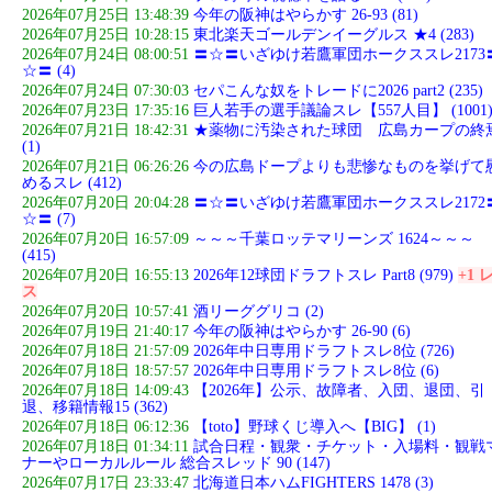
2026年07月25日 13:48:39
今年の阪神はやらかす 26-93 (81)
2026年07月25日 10:28:15
東北楽天ゴールデンイーグルス ★4 (283)
2026年07月24日 08:00:51
〓☆〓いざゆけ若鷹軍団ホークススレ2173
☆〓 (4)
2026年07月24日 07:30:03
セパこんな奴をトレードに2026 part2 (235)
2026年07月23日 17:35:16
巨人若手の選手議論スレ【557人目】 (1001
2026年07月21日 18:42:31
★薬物に汚染された球団 広島カープの終
(1)
2026年07月21日 06:26:26
今の広島ドープよりも悲惨なものを挙げて
めるスレ (412)
2026年07月20日 20:04:28
〓☆〓いざゆけ若鷹軍団ホークススレ2172
☆〓 (7)
2026年07月20日 16:57:09
～～～千葉ロッテマリーンズ 1624～～～
(415)
2026年07月20日 16:55:13
2026年12球団ドラフトスレ Part8 (979)
+1 
ス
2026年07月20日 10:57:41
酒リーググリコ (2)
2026年07月19日 21:40:17
今年の阪神はやらかす 26-90 (6)
2026年07月18日 21:57:09
2026年中日専用ドラフトスレ8位 (726)
2026年07月18日 18:57:57
2026年中日専用ドラフトスレ8位 (6)
2026年07月18日 14:09:43
【2026年】公示、故障者、入団、退団、引
退、移籍情報15 (362)
2026年07月18日 06:12:36
【toto】野球くじ導入へ【BIG】 (1)
2026年07月18日 01:34:11
試合日程・観衆・チケット・入場料・観戦
ナーやローカルルール 総合スレッド 90 (147)
2026年07月17日 23:33:47
北海道日本ハムFIGHTERS 1478 (3)