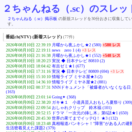
２ちゃんねる（.sc）のスレッ
２ちゃんねる（.sc）掲示板
の新規スレッドを30分おきに収集して
す。
番組ch(NTV) (新着スレッド)
(77件)
2026年08月10日 22:39:19
月曜から夜ふかし★2 (580)
+580 レス
2026年08月10日 22:19:11
news zero 1 (4)
+3 レス
2026年08月10日 21:16:38
月曜から夜ふかし★1 (552)
+548 レス
2026年08月10日 18:20:23
実況 ◆ 日本テレビ 80810 (2)
2026年08月10日 18:04:42
有吉ゼミ★1 (677)
2026年08月10日 17:31:16
実況 ◆ 日本テレビ 80809 (694)
+3 レス
2026年08月10日 15:10:10
情報ライブ ミヤネ屋★3 (2)
2026年08月10日 14:36:10
情報ライブ ミヤネ屋★2 (881)
2026年08月10日 00:37:31
NNNドキュメント「被爆者がいなくなる日
(163)
2026年08月09日 23:01:14
Going✦ (368)
2026年08月09日 22:38:20
ガキ★１ 小道具芸人おもしろ夏祭り (309
2026年08月09日 22:09:54
おしゃれクリップ 鈴木福 (101)
2026年08月09日 20:52:15
ドラマ「一次元の挿し木」第6話★1 (650)
2026年08月09日 20:45:30
世界の果てまでイッテQ！ ★3 (132)
2026年08月09日 18:23:48
真相報道バンキシャ！“障害”がある人の避
生活密着見えた課題2 (379)