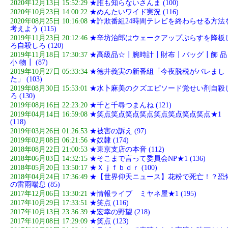
2020年12月13日 15:52:29
★誰も知らないさんま (100)
2020年10月23日 14:00:22
★めんたいワイド実況 (116)
2020年08月25日 10:16:08
★詐欺番組24時間テレビを終わらせる方法
考えよう (115)
2019年11月23日 20:12:46
★辛坊治郎はウェークアップぷらすを降板
ろ自殺しろ (120)
2019年11月18日 17:30:37
★高級品☆┃腕時計┃財布┃バッグ┃飾 品
小 物┃ (87)
2019年10月27日 05:33:34
★徳井義実の新番組「今夜脱税がバレまし
た」 (103)
2019年08月30日 15:53:01
★水卜麻美のクズエピソード覚せい剤自殺
ろ (130)
2019年08月16日 22:23:20
★千と千尋つまんね (121)
2019年04月14日 16:59:08
★笑点笑点笑点笑点笑点笑点笑点笑点★1
(118)
2019年03月26日 01:26:53
★被害の訴え (97)
2019年02月08日 06:21:56
★奴隷 (174)
2018年08月22日 21:00:53
★東京支店の本音 (112)
2018年06月03日 14:32:15
★そこまで言って委員会NP★1 (136)
2018年05月20日 13:50:17
★Ｘｊｆｂｄｒ (100)
2018年04月24日 17:36:49
★【世界仰天ニュース】花粉で死亡！？恐
の雷雨喘息 (85)
2017年12月06日 13:30:21
★情報ライブ ミヤネ屋★1 (195)
2017年10月29日 17:33:51
★笑点 (116)
2017年10月13日 23:36:39
★宏幸の野望 (218)
2017年10月08日 17:29:09
★笑点 (123)