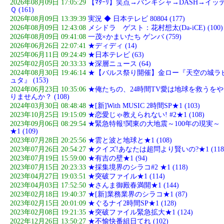
2026年08月09日 17:05:29
【ﾏﾀｰﾘ】笑点→バンキシャ→DASH→イッ
Ｑ (161)
2026年08月09日 13:39:39
実況 ◆ 日本テレビ 80804 (177)
2026年08月09日 12:43:08
メシドラ ゲスト：花村想太(Da-iCE) (100)
2026年08月09日 09:41:08
一茂×かまいたち ゲンバ (759)
2026年06月26日 22:07:41
★ディディ (14)
2025年06月11日 09:24:49
★日本テレビ (63)
2025年02月05日 20:33:33
★深層ニュース (64)
2024年08月30日 19:46:14
★【バルス祭り開催】金ロー『天空の城ラ
ュタ』 (153)
2024年06月23日 10:35:06
★俺たちの、24時間TV愛は地球を救うをや
りませんか？ (108)
2024年03月30日 08:48:48
★[新]With MUSIC 2時間SP★1 (103)
2023年10月25日 19:15:09
★恋愛じゃ教えられない! #2★1 (108)
2023年09月06日 08:29:54
★緊急特報!関東の大地震～100年の現実～
★1 (109)
2023年07月28日 20:25:56
★雲と波と地球と★1 (108)
2023年07月26日 20:54:27
★クイズ!あなたは超問より賢いの?★1 (118
2023年07月19日 15:59:00
★有吉の壁★1 (94)
2023年07月15日 20:23:33
★採集境界のシラコ#2 ★1 (118)
2023年04月27日 19:03:51
★突破ファイル★1 (114)
2023年04月03日 17:52:50
★さんま御殿春満開★1 (144)
2023年02月18日 19:40:37
★[新]業務業界のシラコ★1 (87)
2023年02月15日 20:01:09
★ぐるナイ2時間SP★1 (128)
2023年02月08日 19:21:35
★突破ファイル緊急拡大★1 (124)
2022年12月26日 13:50:27
★不愉快番組日てれ (102)