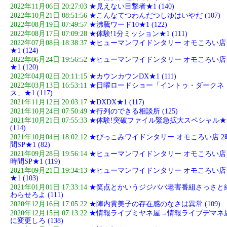
2022年11月06日 20:27:03
★見えない目撃者★1 (140)
2022年10月21日 08:51:56
★こんなてつわんだつしゆはいやだ (107)
2022年08月19日 07:49:57
★沸騰ワード10★1 (122)
2022年08月17日 07:09:28
★体験!1分ミッション★1 (111)
2022年07月08日 18:38:37
★ヒューマンワイドンタリー オモころい店
★1 (124)
2022年06月24日 19:56:52
★ヒューマンワイドンタリー オモころい店
★1 (120)
2022年04月02日 20:11:15
★カウンカウンDX★1 (111)
2022年03月13日 16:53:11
★日曜ロードショー「イントゥ・ダークネ
ス」★1 (117)
2021年11月12日 20:03:17
★DXDX★1 (117)
2021年10月24日 07:50:49
★行列のできる相談所 (125)
2021年10月21日 07:55:33
★体験!突破ファイル緊急拡大スペシャル★
(114)
2021年10月04日 18:02:12
★びっこみワイドンタリー オモころい店 2
間SP★1 (82)
2021年09月28日 19:56:14
★ヒューマンワイドンタリー オモころい店 
時間SP★1 (119)
2021年09月21日 19:34:13
★ヒューマンワイドンタリー オモころい店
★1 (103)
2021年01月01日 17:33:14
★笑点とかいうジジババ老害番組さっさと
わらせろよ (111)
2020年12月16日 17:05:22
★陣内貴美子の存在感のなさは異常 (109)
2020年12月15日 07:13:22
★情報ライブミヤネ屋→情報ライブデマネ
に変更しろ (138)