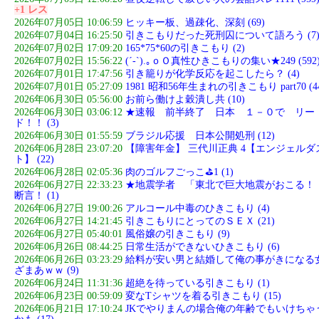
+1 レス
2026年07月05日 10:06:59
ヒッキー板、過疎化、深刻 (69)
2026年07月04日 16:25:50
引きこもりだった死刑囚について語ろう (7
2026年07月02日 17:09:20
165*75*60の引きこもり (2)
2026年07月02日 15:56:22
(´-`).｡ｏＯ真性ひきこもりの集い★249 (592
2026年07月01日 17:47:56
引き籠りが化学反応を起こしたら？ (4)
2026年07月01日 05:27:09
1981 昭和56年生まれの引きこもり part70 (4
2026年06月30日 05:56:00
お前ら働けよ穀潰し共 (10)
2026年06月30日 03:06:12
★速報 前半終了 日本 １－０で リー
ド！！ (3)
2026年06月30日 01:55:59
ブラジル応援 日本公開処刑 (12)
2026年06月28日 23:07:20
【障害年金】 三代川正典 4【エンジェルダ
ト】 (22)
2026年06月28日 02:05:36
肉のゴルフごっこ⛳1 (1)
2026年06月27日 22:33:23
★地震学者 「東北で巨大地震がおこる！
断言！ (1)
2026年06月27日 19:00:26
アルコール中毒のひきこもり (4)
2026年06月27日 14:21:45
引きこもりにとってのＳＥＸ (21)
2026年06月27日 05:40:01
風俗嬢の引きこもり (9)
2026年06月26日 08:44:25
日常生活ができないひきこもり (6)
2026年06月26日 03:23:29
給料が安い男と結婚して俺の事がきになる
ざまあｗｗ (9)
2026年06月24日 11:31:36
超絶を待っている引きこもり (1)
2026年06月23日 00:59:09
変なTシャツを着る引きこもり (15)
2026年06月21日 17:10:24
JKでやりまんの場合俺の年齢でもいけちゃ