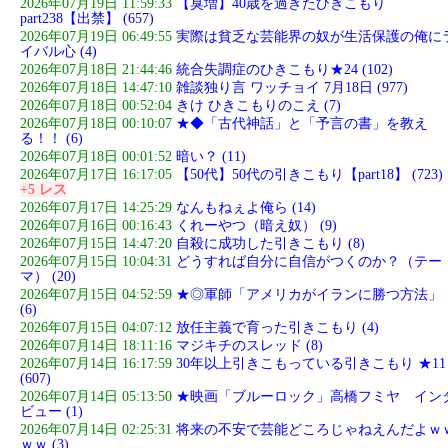
2026年07月19日 11:59:33
【臭増】40歳を過ぎたひきこもり
part238【出禁】 (657)
2026年07月19日 06:49:55
実際は貧乏な芸能界の奴が生活保護の俺に
イバル心 (4)
2026年07月18日 21:44:46
統合失調症のひきこもり★24 (102)
2026年07月18日 14:47:10
雑談独り言 ワッチョイ 7月18日 (977)
2026年07月18日 00:52:04
きけ ひきこもりのこえ (7)
2026年07月18日 00:10:07
★◆「古代神話」と「予言の書」を教え
る！！ (6)
2026年07月18日 00:01:52
暗い？ (11)
2026年07月17日 16:17:05
【50代】50代の引きこもり【part18】 (723)
+5 レス
2026年07月17日 14:25:29
なんもねぇよ俺ら (14)
2026年07月16日 00:16:43
くれーやつ（暗え奴） (9)
2026年07月15日 14:47:20
自殺に成功した引きこもり (8)
2026年07月15日 10:04:31
どうすれば自分に自信がつくのか？（テー
マ） (20)
2026年07月15日 04:52:59
★◎軍師「アメリカがイランに勝つ方法」
(6)
2026年07月15日 04:07:12
放任主義で育った引きこもり (4)
2026年07月14日 18:11:16
マジキチのスレッド (8)
2026年07月14日 16:17:59
30年以上引きこもっている引きこもり ★11
(607)
2026年07月14日 05:13:50
★映画「ブルーロック」高橋フミヤ イン
ビュー (1)
2026年07月14日 02:25:31
将来の不安で芸能どころじゃねえんだよｗ
ｗｗ (3)