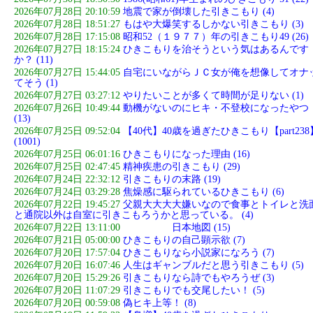
2026年07月28日 20:10:59
地震で家が倒壊した引きこもり (4)
2026年07月28日 18:51:27
もはや大爆笑するしかない引きこもり (3)
2026年07月28日 17:15:08
昭和52（１９７７）年の引きこもり49 (26)
2026年07月27日 18:15:24
ひきこもりを治そうという気はあるんです
か？ (11)
2026年07月27日 15:44:05
自宅にいながらＪＣ女が俺を想像してオナ
てそう (1)
2026年07月27日 03:27:12
やりたいことが多くて時間が足りない (1)
2026年07月26日 10:49:44
動機がないのにヒキ・不登校になったやつ
(13)
2026年07月25日 09:52:04
【40代】40歳を過ぎたひきこもり【part238
(1001)
2026年07月25日 06:01:16
ひきこもりになった理由 (16)
2026年07月25日 02:47:45
精神疾患の引きこもり (29)
2026年07月24日 22:32:12
引きこもりの末路 (19)
2026年07月24日 03:29:28
焦燥感に駆られているひきこもり (6)
2026年07月22日 19:45:27
父親大大大大嫌いなので食事とトイレと洗
と通院以外は自室に引きこもろうかと思っている。 (4)
2026年07月22日 13:11:00
日本地図 (15)
2026年07月21日 05:00:00
ひきこもりの自己顕示欲 (7)
2026年07月20日 17:57:04
ひきこもりなら小説家になろう (7)
2026年07月20日 16:07:46
人生はギャンブルだと思う引きこもり (5)
2026年07月20日 15:29:26
引きこもりなら詩でもやろうぜ (3)
2026年07月20日 11:07:29
引きこもりでも交尾したい！ (5)
2026年07月20日 00:59:08
偽ヒキ上等！ (8)