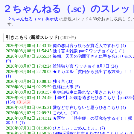
２ちゃんねる（.sc）のスレッ
２ちゃんねる（.sc）掲示板
の新規スレッドを30分おきに収集して
す。
引きこもり (新着スレッド)
(1017件)
2026年08月08日 12:43:19
俺の悪口言う奴らが貧乏人ですわな (4)
2026年08月08日 11:54:45
独り言＆雑談 part7 ワッチョイなし (1)
2026年08月07日 20:55:34
毎朝、天国の宅間守さんに手を合わせるス
(9)
2026年08月07日 17:42:24
雑談独り言 ワッチョイ 8月7日 (24)
2026年08月04日 22:20:02
★ミカエル「貧困から脱出する方法」！！
(1)
2026年08月04日 10:08:13
独り言 (33)
2026年08月04日 02:25:59
性格は大事 (5)
2026年08月03日 19:01:57
車や自転車に乗れない引きこもり (4)
2026年08月03日 11:24:49
【40代】40歳を過ぎたひきこもり【part239
(154)
+3 レス
2026年08月03日 09:35:21
愛など存在しないと思うひきこもり (4)
2026年08月02日 22:09:31
こわい。 (10)
2026年08月02日 21:41:12
★医学 「熱中症」の研究をするぞ！！熊
本！！ (1)
2026年07月31日 01:10:40
ひとしぃ…ごめんよぉ… (7)
2026年07月30日 18:50:30
1986(昭和61)年生まれのひきこもり 51 (22)