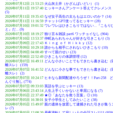
2026年07月12日 21:53:23
火山灰土井（かざんばいどい） (1)
2026年07月11日 19:57:40
ヒッキーさんアンケート答えてクレメンス
(5)
2026年07月11日 19:35:43
なぜ女子高生の太ももはエロいのか？ (14)
2026年07月11日 11:16:59
チャットGPT使ってるヒッキー (28)
2026年07月10日 19:01:32
ワレワレはひきこもりではない...『こもり
と』だ... (9)
2026年07月10日 18:19:27
独り言＆雑談 part6 ワッチョイなし (904)
2026年07月10日 13:53:37
仲町あられちゃんが好きな引きこもり (3)
2026年07月09日 22:17:43
Ｋｉｎｇ ｏｆ Ｈｉｋｋｙ (12)
2026年07月09日 10:29:18
誰からも相手にされないひきこもり (10)
2026年07月09日 04:00:49
すべて親のせい (23)
2026年07月08日 22:52:49
ひきこもりの体調管理 (12)
2026年07月07日 16:49:11
どんな小さいことでもできたら書き込む（
離スレ） (159)
2026年07月07日 16:41:52
どんなに小さな事でもできたら書き込む（
離スレ） (2)
2026年07月07日 10:24:17
ヒキなら新聞配達やろうぜ！！Part-258 
んぐり無し (774)
2026年07月07日 09:33:03
英語を学ぶヒッキー (13)
2026年07月06日 23:43:14
人生上手くいかないと卑屈になる (7)
2026年07月05日 22:37:49
★◎「あなたを救う言葉」◎ (10)
2026年07月05日 16:38:01
女子小学生としてみたいこと (38)
2026年07月05日 15:49:07
親の遺体を放置して逮捕された引きが集う
レ (7)
2026年07月05日 12:08:20
昼夜逆転して寂しい人の会話スレ1111 (959