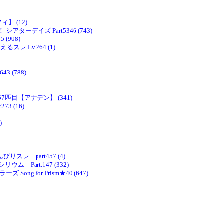
】 (12)
ーデイズ Part5346 (743)
(908)
るスレ Lv.264 (1)
 (788)
匹目【アナデン】 (341)
3 (16)
)
レ part457 (4)
Part.147 (332)
g for Prism★40 (647)