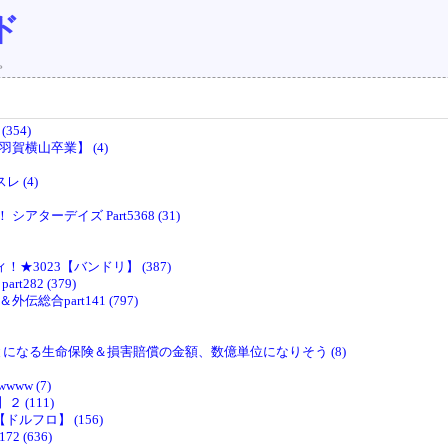
ド
。
354)
賀横山卒業】 (4)
 (4)
ーデイズ Part5368 (31)
！★3023【バンドリ】 (387)
282 (379)
合part141 (797)
になる生命保険＆損害賠償の金額、数億単位になりそう (8)
w (7)
(111)
ドルフロ】 (156)
 (636)