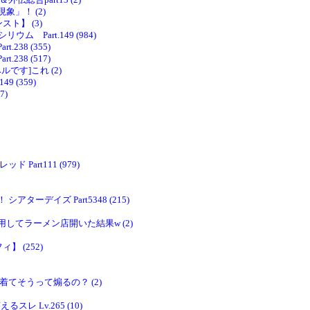
合part13 (2)
」！ (2)
ト】 (3)
Part.149 (984)
38 (355)
38 (517)
です]これ (2)
 (359)
7)
art111 (979)
ーデイズ Part5348 (215)
てラーメン店開いた結果w (2)
】 (252)
てそうって煽るの？ (2)
るスレ Lv.265 (10)