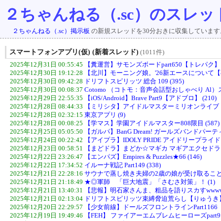
２ちゃんねる（.sc）のスレッ
２ちゃんねる（.sc）掲示板
の新規スレッドを30分おきに収集しています
スマートフォンアプリ(仮) (新着スレッド)
(1011件)
2025年12月31日 00:55:45
【糞運営】サモンズボードpart650【トレパク】 (
2025年12月30日 19:12:28
【北川】モーニング娘。'26新エースについて【羽
2025年12月30日 09:42:28
ドリフトスピリッツ 総合 109 (395)
2025年12月30日 00:08:37
Cotomo （コトモ：音声会話型おしゃべり Al）スレ
2025年12月29日 22:55:35
【iOS/Android】Brave Part9【アドブロ】 (210)
2025年12月28日 08:44:33
【ミリシタ】アイドルマスターミリオンライブ！ シアタ
2025年12月28日 02:32:15
東京アプリ (9)
2025年12月28日 00:08:25
【学マス】学園アイドルマスター808限目 (587)
2025年12月25日 05:05:50
【ガルパ】BanG Dream! ガールズバンドパーティ
2025年12月24日 00:22:42
【アイプラ】IDOLY PRIDE アイドリープライド part
2025年12月23日 00:58:51
【まどドラ】まどか☆マギカ マギアエクセドラ＆外伝総
2025年12月22日 23:26:47
【エンパズ】Empires & Puzzles★66 (146)
2025年12月22日 17:34:52
イルーナ戦記 Part149 (338)
2025年12月21日 22:28:16
サウナで蒸し焼き夫婦の2歳の娘が受け取ること
2025年12月21日 21:18:49
★◎軍師 「巨大地震」「さむさ対策」！ (1)
2025年12月21日 13:40:31
【悲報】明石家さんま、粗品を語りスカすwwwwww
2025年12月21日 02:13:04
ドリフトスピリッツ束縛脅迫荒らし【りゅうき】２ 
2025年12月20日 22:29:57
【少女前線】ドールズフロントラインPart1166【
2025年12月19日 19:49:46
【FEH】 ファイアーエムブレムヒーローズpart9172