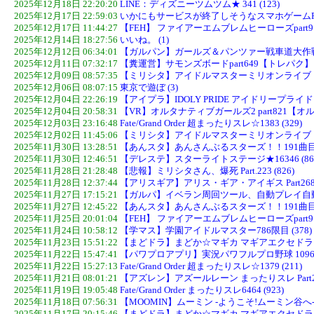
2025年12月18日 22:20:20
LINE：ディズニーツムツム★ 341 (123)
2025年12月17日 22:59:03
いかにもサービスが終了しそうなスマホゲームPart.2
2025年12月17日 11:44:27
【FEH】 ファイアーエムブレムヒーローズpart9171
2025年12月14日 18:27:56
いいね。 (1)
2025年12月12日 06:34:01
【ガルパン】ガールズ＆パンツァー戦車道大作戦part
2025年12月11日 07:32:17
【糞運営】サモンズボードpart649【トレパク】 (
2025年12月09日 08:57:35
【ミリシタ】アイドルマスターミリオンライブ！ シアタ
2025年12月06日 08:07:15
東京で遊ぼ (3)
2025年12月04日 22:26:19
【アイプラ】IDOLY PRIDE アイドリープライド part
2025年12月04日 20:58:31
【VR】オルタナティブガールズ2 part821【オルガ
2025年12月03日 23:16:48
Fate/Grand Order 超まったりスレ☆1383 (329)
2025年12月02日 11:45:06
【ミリシタ】アイドルマスターミリオンライブ！ シアタ
2025年11月30日 13:28:51
【あんスタ】あんさんぶるスターズ！！191曲目 (
2025年11月30日 12:46:51
【デレステ】スターライトステージ★16346 (86
2025年11月28日 21:28:48
【悲報】ミリシタさん、爆死 Part.223 (826)
2025年11月28日 12:37:44
【アリスギア】アリス・ギア・アイギス Part2684 
2025年11月27日 17:15:21
【ガルパ】イベラン周回ツール、自動プレイ自動
2025年11月27日 12:45:22
【あんスタ】あんさんぶるスターズ！！191曲目 (
2025年11月25日 20:01:04
【FEH】 ファイアーエムブレムヒーローズpart9156
2025年11月24日 10:58:12
【学マス】学園アイドルマスター786限目 (378)
2025年11月23日 15:51:22
【まどドラ】まどか☆マギカ マギアエクセドラ＆外伝総
2025年11月22日 15:47:41
【パワプロアプリ】実況パワフルプロ野球 1096 (
2025年11月22日 15:27:13
Fate/Grand Order 超まったりスレ☆1379 (211)
2025年11月21日 08:01:21
【アズレン】アズールレーン まったりスレ Part235
2025年11月19日 19:05:48
Fate/Grand Order まったりスレ6464 (923)
2025年11月18日 07:56:31
【MOOMIN】ムーミン -ようこそ!ムーミン谷へ-★3