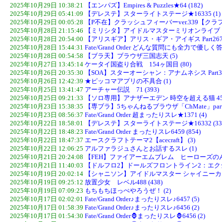
2025年10月29日 10:38:21
【エンパズ】Empires & Puzzles★64 (182)
2025年10月29日 05:41:09
【デレステ】スターライトステージ★16335 (1)
2025年10月29日 00:05:28
【P不在】クラッシュフィーバーver.339【クラフィ
2025年10月28日 21:15:46
【ミリシタ】アイドルマスターミリオンライブ！ シアタ
2025年10月28日 20:54:00
【アリスギア】アリス・ギア・アイギス Part2675 
2025年10月28日 15:44:31
Fate/Grand Order どんな質問にも全力で優しく答え
2025年10月28日 00:54:58
【ブラ天】ブラウザ三国志天 (5)
2025年10月27日 13:45:14
ケータイ国盗り合戦 154ヶ国目 (80)
2025年10月26日 20:35:30
【SOA】スターオーシャン：アナムネシス Part3643
2025年10月26日 12:42:39
★ピッコマアプリの不具合 (1)
2025年10月25日 13:41:47
アーチャー伝説 71 (393)
2025年10月25日 09:21:33
【ソロ専用】アナザーエデン 時空を超える猫 457
2025年10月23日 15:38:35
【専ブラ】5ちゃんねるブラウザ「ChMate」part27
2025年10月23日 08:56:37
Fate/Grand Order 超まったりスレ★1371 (4)
2025年10月22日 18:58:01
【デレステ】スターライトステージ★16332 (33
2025年10月22日 18:48:23
Fate/Grand Order まったりスレ6459 (854)
2025年10月22日 18:47:37
エースクラフトテーマ2【acecraft】 (3)
2025年10月22日 12:06:25
アルファラジュさんとお話するスレ (1)
2025年10月21日 20:24:08
【FEH】ファイアーエムブレム ヒーローズのんびりス
2025年10月21日 11:40:03
【ドルフロ2】ドールズフロントライン2：エクシリウム 
2025年10月19日 20:02:14
【シャニソン】アイドルマスター シャイニーカラーズ Son
2025年10月19日 09:25:12
放置少女 レベル488 (438)
2025年10月19日 07:09:23
もちもちほっぺやろうぜ！ (2)
2025年10月17日 02:02:01
Fate/Grand Order♪まったりスレ♪6457 (5)
2025年10月17日 01:58:39
Fate/Grand Order♪まったりスレ♪6456 (2)
2025年10月17日 01:54:30
Fate/Grand Order🦍まったりスレ🦍6456 (2)