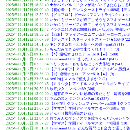
2025年11月17日 20:15:46
【まどドラ】まどか☆マギカ マギアエクセドラ＆外伝総
2025年11月17日 18:38:40
★サバイバル！「クマが近づいてきたらおこる現象
2025年11月17日 09:09:49
【初心者～】モンスターストライク489亀【モンス
2025年11月15日 12:52:33
【ドルフロ2】ドールズフロントライン2：エクシリウム 
2025年11月14日 16:44:02
いかにもサービスが終了しそうなスマホゲームPart.2
2025年11月13日 10:20:10
いかにもサービスが終了しそうなスマホゲームPart.2
2025年11月13日 00:12:42
ドラクエ11の連武闘魔行裏[レベル99が推奨レベル
2025年11月12日 18:59:28
【FEH】 ファイアーエムブレムヒーローズpart9149
2025年11月12日 17:07:39
【デレステ】スターライトステージ★16340 (22
2025年11月11日 14:51:35
キングダム乱ー天下統一への道ーpart59 (11)
2025年11月10日 19:26:15
ちんだみできるやつ来てくれ！！！！ (3)
2025年11月09日 09:17:31
【○】逆転オセロニア part610【●】 (588)
2025年11月08日 21:44:08
Fate/Grand Order まったりスレ6462 (847)
2025年11月08日 07:33:54
トリッカル・もちもちほっペ大作戦10 (543)
2025年11月07日 21:52:30
【アリスギア】アリス・ギア・アイギス 愚痴スレッド P
2025年11月06日 09:56:30
【○】逆転オセロニア part610【●】 (9)
2025年11月04日 23:35:44
AviUtiはスマホで使えますか？ (2)
2025年11月04日 21:00:45
【ミリシタ】アイドルマスターミリオンライブ！ シアタ
2025年11月03日 20:50:18
放置少女 レベル489 (306)
2025年11月01日 13:00:00
元超有名ラーメン店勤務の者だけど、肩書を利用し
2025年11月01日 09:26:12
ラムの泉とダンジョン Part.19 (327)
2025年10月31日 23:33:56
【P不在】クラッシュフィーバーver.339【クラフィ
2025年10月31日 21:07:26
【学マス】学園アイドルマスター771限目 (8)
2025年10月31日 12:39:09
どんぐり機能議論スレ (3)
2025年10月30日 22:04:01
何でみんなケンノスケを障ちゃんとかpstシャツ着
2025年10月30日 19:57:27
【学マス】学園アイドルマスター770限目 (10)
2025年10月29日 18:31:01
Fate/Grand Order どんな質問にも全力で優しく答え