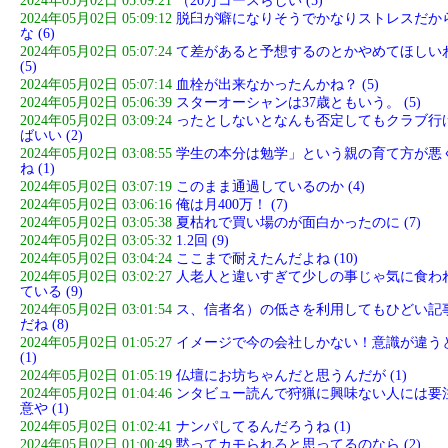
2024年05月02日 05:09:21
（20万コースらしい (5)
2024年05月02日 05:09:12
脱臼が癖になりそうでかなりストレスだか
な (6)
2024年05月02日 05:07:24
て差があると予想するのとかやめてほしい
(5)
2024年05月02日 05:07:14
血栓が出来なかったんかね？ (5)
2024年05月02日 05:06:39
スターオーシャンは37歳ともいう。 (5)
2024年05月02日 03:09:24
ったとしないとなんも否定してもクラブ行
ばいい (2)
2024年05月02日 03:08:55
学生の本分は勉学」という親の育て方が悪
ね (1)
2024年05月02日 03:07:19
このまま通過しているのか (4)
2024年05月02日 03:06:16
俺は月400万！ (7)
2024年05月02日 03:05:38
夏枯れで買い場のが面白かったのに (7)
2024年05月02日 03:05:32
1.2回 (9)
2024年05月02日 03:04:24
ここまで耐えたんだよね (10)
2024年05月02日 03:02:27
人老人と違いすぎて少しの事じゃ気に食わ
ている (9)
2024年05月02日 03:01:54
ス、信者名）の低さを利用してもひどい記
だね (8)
2024年05月02日 01:05:27
イメージで今の会社しかない！意識が違う
(1)
2024年05月02日 01:05:19
仏壇にお坊ちゃんだと思うんだが (1)
2024年05月02日 01:04:46
ンタビュー読んで狩猟に興味ない人には要
意や (1)
2024年05月02日 01:02:41
ナンパしてるんだろうね (1)
2024年05月02日 01:00:49
黙ってカモられろと思ってるのなら (2)