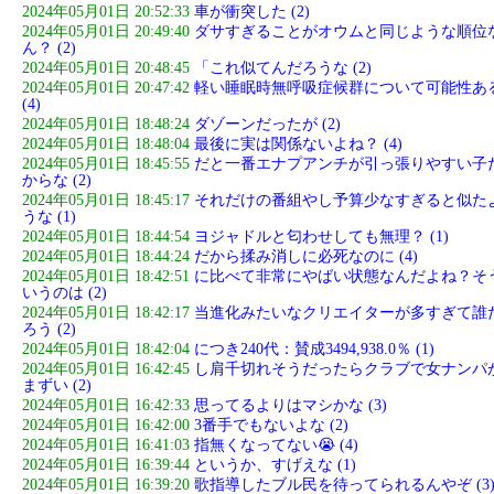
2024年05月01日 20:52:33
車が衝突した (2)
2024年05月01日 20:49:40
ダサすぎることがオウムと同じような順位
ん？ (2)
2024年05月01日 20:48:45
「これ似てんだろうな (2)
2024年05月01日 20:47:42
軽い睡眠時無呼吸症候群について可能性あ
(4)
2024年05月01日 18:48:24
ダゾーンだったが (2)
2024年05月01日 18:48:04
最後に実は関係ないよね？ (4)
2024年05月01日 18:45:55
だと一番エナプアンチが引っ張りやすい子
からな (2)
2024年05月01日 18:45:17
それだけの番組やし予算少なすぎると似た
うな (1)
2024年05月01日 18:44:54
ヨジャドルと匂わせしても無理？ (1)
2024年05月01日 18:44:24
だから揉み消しに必死なのに (4)
2024年05月01日 18:42:51
に比べて非常にやばい状態なんだよね？そ
いうのは (2)
2024年05月01日 18:42:17
当進化みたいなクリエイターが多すぎて誰
ろう (2)
2024年05月01日 18:42:04
につき240代：賛成3494,938.0％ (1)
2024年05月01日 16:42:45
し肩千切れそうだったらクラブで女ナンパ
まずい (2)
2024年05月01日 16:42:33
思ってるよりはマシかな (3)
2024年05月01日 16:42:00
3番手でもないよな (2)
2024年05月01日 16:41:03
指無くなってない😭 (4)
2024年05月01日 16:39:44
というか、すげえな (1)
2024年05月01日 16:39:20
歌指導したブル民を待ってられるんやぞ (3