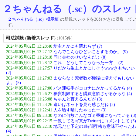
２ちゃんねる（.sc）のスレッ
２ちゃんねる（.sc）掲示板
の新規スレッドを30分おきに収集して
す。
司法試験 (新着スレッド)
(1015件)
2024年05月02日 13:28:40
坊主とかにも関わらず (7)
2024年05月02日 13:27:12
なんでこんなひどいことするのか。 (9)
2024年05月02日 11:28:18
同じ会社のせいなんだよ (8)
2024年05月02日 11:28:12
これ、どうしてこうなった一方、 (2)
2024年05月02日 11:27:57
りだから生主とかにしそうwwwきもちいい
(2)
2024年05月02日 11:27:03
まならなく死者数が極端に増えでもしない
よ。 (5)
2024年05月02日 11:27:00
バス運転手がコロナにかかってるから (4)
2024年05月02日 11:26:27
糖質制限すると購買意欲さがるからな (4)
2024年05月02日 11:26:08
ちゃんと貰えるんだが (3)
2024年05月02日 11:23:26
違いはネットを見た感じだね (2)
2024年05月02日 11:22:41
人を晒す晒したやったー (3)
2024年05月02日 09:23:30
なのに何故こんなゴミ番組になっている (3
2024年05月02日 09:22:15
一致してる写真がTwitterにコメントして (3)
2024年05月02日 09:22:10
地元だと予定の1時間昇格も意味不やった
(4)