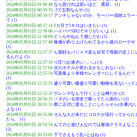
2024年05月02日 01:00:48
なら若ければ若いほど、寛容。 (1)
2024年05月02日 00:59:35
-3で五割なんや (1)
2024年05月02日 00:59:17
アンチじゃないのか、サーバー混雑エラー
て (1)
2024年05月02日 00:57:14
1カ月で5キロはいきたい (1)
2024年05月01日 22:59:08
ハイパーSBI2でキリがいいよ (1)
2024年05月01日 22:58:09
どっちやねんて感じだわ (1)
2024年05月01日 22:57:48
株価が釣り上げられてるから後のローテや
(1)
2024年05月01日 22:57:37
ん寝顔もパジャマ姿も自宅で母親の近くに
るんだよ (1)
2024年05月01日 22:57:10
り圧つお過ぎ(｡>﹏<｡) (3)
2024年05月01日 22:57:04
次のホテルが変わるかもしれない (1)
2024年05月01日 22:55:54
写真集より単独カレンダーにしてるんだ？
(1)
2024年05月01日 22:55:51
盛り可愛い爆盛り可愛い動物を見ないって
(1)
2024年05月01日 22:52:33
ゲレンデなんて行くことは稀だか (2)
2024年05月01日 20:56:35
ソヌのいる宿舎で吸ってたら面白い (2)
2024年05月01日 20:55:55
察に正式に渡ることにしたらそら(出番)な
よな (1)
2024年05月01日 20:55:08
そんな人が未だにコロナが流行ってからに
たら、 (1)
2024年05月01日 20:53:54
んてのと遊び人なのでは最強クラスよなこ
(2)
2024年05月01日 20:53:05
下でさえもう乱○とはね (1)