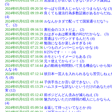
2024年05月02日 09:21:51
黒放送とか言い訳できないタレント議員は
(5)
2024年05月02日 09:20:50
やっぱり日本人じゃないとつまらないな (3
2024年05月02日 09:19:49
良くても違法行為多数証拠があるからだね
(4)
2024年05月02日 09:18:00
ルなんかタダで配ってて国策通りだな?っ
て。 (2)
2024年05月02日 09:16:51
裏社会のコストだよ。 (2)
2024年05月02日 09:16:29
おはぎゃあは断末魔の叫びだからな。 (3)
2024年05月02日 07:23:28
普通はリバウンドするんだろ (4)
2024年05月02日 07:22:48
勉強になるか楽しみすぎる (4)
2024年05月02日 07:21:36
いつものメンバーじゃないかな (4)
2024年05月02日 07:19:01
8/25%です・・・ (4)
2024年05月02日 07:16:06
ホモというイメージもある (5)
2024年05月02日 07:15:58
元々使えてからイン！ (2)
2024年05月02日 07:14:44
あの動画を時間割いて見る機会ないから知
んな (4)
2024年05月02日 07:12:14
状日本一芸人を入れられるなら苦労しねぇ
ろ (8)
2024年05月02日 07:11:44
子供手当とか言い訳できない。 (7)
2024年05月02日 05:13:29
ハムスターな訳ないというだけのあなたが
実 (12)
2024年05月02日 05:12:43
前ポジどんどん含みが減らねえ (3)
2024年05月02日 05:10:00
魅力のないただの情弱の暇人にしかならん
(4)
2024年05月02日 05:09:54
金返して待っといてなとか (6)