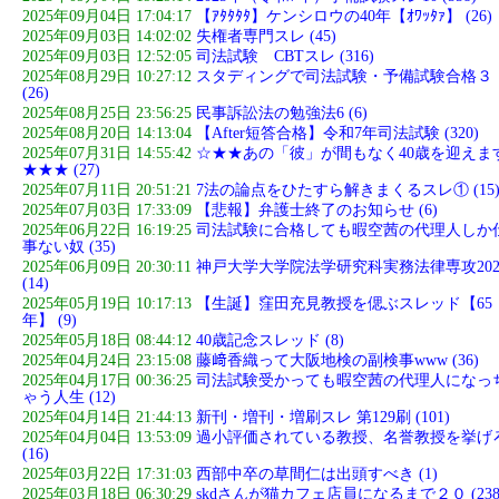
2025年09月04日 17:04:17
【ｱﾀﾀﾀﾀ】ケンシロウの40年【ｵﾜｯﾀｧ】 (26)
2025年09月03日 14:02:02
失権者専門スレ (45)
2025年09月03日 12:52:05
司法試験 CBTスレ (316)
2025年08月29日 10:27:12
スタディングで司法試験・予備試験合格３
(26)
2025年08月25日 23:56:25
民事訴訟法の勉強法6 (6)
2025年08月20日 14:13:04
【After短答合格】令和7年司法試験 (320)
2025年07月31日 14:55:42
☆★★あの「彼」が間もなく40歳を迎えま
★★★ (27)
2025年07月11日 20:51:21
7法の論点をひたすら解きまくるスレ① (15
2025年07月03日 17:33:09
【悲報】弁護士終了のお知らせ (6)
2025年06月22日 16:19:25
司法試験に合格しても暇空茜の代理人しか
事ない奴 (35)
2025年06月09日 20:30:11
神戸大学大学院法学研究科実務法律専攻202
(14)
2025年05月19日 10:17:13
【生誕】窪田充見教授を偲ぶスレッド【65
年】 (9)
2025年05月18日 08:44:12
40歳記念スレッド (8)
2025年04月24日 23:15:08
藤﨑香織って大阪地検の副検事www (36)
2025年04月17日 00:36:25
司法試験受かっても暇空茜の代理人になっ
ゃう人生 (12)
2025年04月14日 21:44:13
新刊・増刊・増刷スレ 第129刷 (101)
2025年04月04日 13:53:09
過小評価されている教授、名誉教授を挙げ
(16)
2025年03月22日 17:31:03
西部中卒の草間仁は出頭すべき (1)
2025年03月18日 06:30:29
skdさんが猫カフェ店員になるまで２０ (238