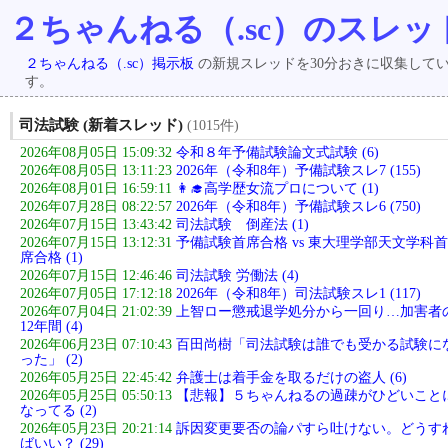
２ちゃんねる（.sc）のスレッ
２ちゃんねる（.sc）掲示板
の新規スレッドを30分おきに収集して
す。
司法試験 (新着スレッド)
(1015件)
2026年08月05日 15:09:32
令和８年予備試験論文式試験 (6)
2026年08月05日 13:11:23
2026年（令和8年）予備試験スレ7 (155)
2026年08月01日 16:59:11
👩‍🎓高学歴女流プロについて (1)
2026年07月28日 08:22:57
2026年（令和8年）予備試験スレ6 (750)
2026年07月15日 13:43:42
司法試験 倒産法 (1)
2026年07月15日 13:12:31
予備試験首席合格 vs 東大理学部天文学科首
席合格 (1)
2026年07月15日 12:46:46
司法試験 労働法 (4)
2026年07月05日 17:12:18
2026年（令和8年）司法試験スレ1 (117)
2026年07月04日 21:02:39
上智ロー懲戒退学処分から一回り…加害者
12年間 (4)
2026年06月23日 07:10:43
百田尚樹「司法試験は誰でも受かる試験に
った」 (2)
2026年05月25日 22:45:42
弁護士は着手金を取るだけの盗人 (6)
2026年05月25日 05:50:13
【悲報】５ちゃんねるの過疎がひどいこと
なってる (2)
2026年05月23日 20:21:14
訴因変更要否の論パすら吐けない。どうす
ばいい？ (29)