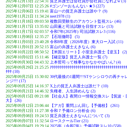
2025年12月13日 22:54:31
貧乏弁護士は会社員か会社員になれよw (3)
2025年12月07日 12:25:26
#ゴンゾーおもんない ★3 (227)
2025年12月06日 15:19:41
富山一の貧乏弁護士は誰や？ (9)
2025年11月21日 11:34:24
neet1978 (1)
2025年11月18日 09:03:50
複数回受験生のアカウント監視スレ (46)
2025年11月17日 13:35:02
山田薫と司法試験を目指すスレ (13)
2025年11月17日 02:03:57
令和7年(2025年) 司法試験スレ3 (116)
2025年11月08日 12:35:27
【石垣徹郎】 (5)
2025年11月03日 23:40:28
令和8年度（2026年度）東大ロー入試 (11)
2025年11月01日 20:52:15
富山の弁護士えきなん (6)
2025年10月22日 08:50:52
【米国エリート】小室圭弁護士【逆玉】 (2
2025年10月02日 15:11:46
【確定版】貧乏人弁護士一覧 (7)
2025年09月30日 04:43:32
上本哲司って検事なかなかやばいん? (4)
2025年09月29日 21:25:25
ｱﾀﾀﾀﾀﾀﾀﾀﾀﾀﾀﾀﾀﾀﾀﾀﾀﾀﾀﾀﾀﾀﾀﾀﾀﾀﾀﾀﾀﾀﾀﾀﾀﾀﾀﾀﾀﾀ
ﾀﾀﾀ (10)
2025年09月25日 15:30:02
30代最後の1週間!!!STケンシロウの再チャ
ンジ!!! (17)
2025年09月25日 14:16:37
X上の貧乏人弁護士は誰だ？ (10)
2025年09月21日 14:46:32
失権者、人生諦めんな (2)
2025年09月15日 09:21:08
【社会人】夜間ロー情報交換スレ【筑波・
大】 (26)
2025年09月12日 23:06:44
【アガ】重問ぶん回し【予備校】 (261)
2025年09月12日 11:27:38
令和７予備ロン分析会 (6)
2025年09月08日 19:24:53
貧乏弁護士えきな○んについて (3)
2025年09月07日 11:32:54
ロースクールTier (21)
2025年09月04日 19:29:14
2025年（令和7年）予備試験スレ10 (558)