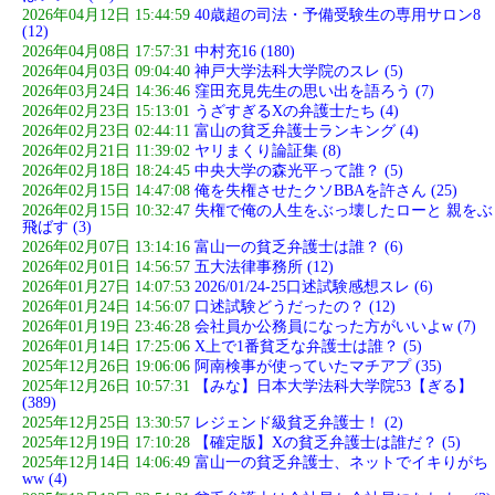
2026年04月12日 15:44:59
40歳超の司法・予備受験生の専用サロン8
(12)
2026年04月08日 17:57:31
中村充16 (180)
2026年04月03日 09:04:40
神戸大学法科大学院のスレ (5)
2026年03月24日 14:36:46
窪田充見先生の思い出を語ろう (7)
2026年02月23日 15:13:01
うざすぎるXの弁護士たち (4)
2026年02月23日 02:44:11
富山の貧乏弁護士ランキング (4)
2026年02月21日 11:39:02
ヤリまくり論証集 (8)
2026年02月18日 18:24:45
中央大学の森光平って誰？ (5)
2026年02月15日 14:47:08
俺を失権させたクソBBAを許さん (25)
2026年02月15日 10:32:47
失権で俺の人生をぶっ壊したローと 親をぶ
飛ばす (3)
2026年02月07日 13:14:16
富山一の貧乏弁護士は誰？ (6)
2026年02月01日 14:56:57
五大法律事務所 (12)
2026年01月27日 14:07:53
2026/01/24-25口述試験感想スレ (6)
2026年01月24日 14:56:07
口述試験どうだったの？ (12)
2026年01月19日 23:46:28
会社員か公務員になった方がいいよw (7)
2026年01月14日 17:25:06
X上で1番貧乏な弁護士は誰？ (5)
2025年12月26日 19:06:06
阿南検事が使っていたマチアプ (35)
2025年12月26日 10:57:31
【みな】日本大学法科大学院53【ぎる】
(389)
2025年12月25日 13:30:57
レジェンド級貧乏弁護士！ (2)
2025年12月19日 17:10:28
【確定版】Xの貧乏弁護士は誰だ？ (5)
2025年12月14日 14:06:49
富山一の貧乏弁護士、ネットでイキりがち
ww (4)