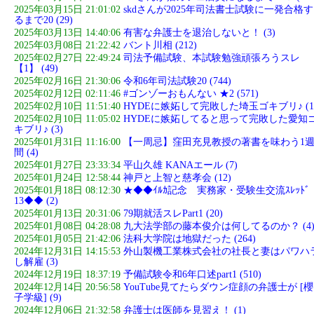
2025年03月15日 21:01:02
skdさんが2025年司法書士試験に一発合格す
るまで20 (29)
2025年03月13日 14:40:06
有害な弁護士を退治しないと！ (3)
2025年03月08日 21:22:42
バント川相 (212)
2025年02月27日 22:49:24
司法予備試験、本試験勉強頑張ろうスレ
【1】 (49)
2025年02月16日 21:30:06
令和6年司法試験20 (744)
2025年02月12日 02:11:46
#ゴンゾーおもんない ★2 (571)
2025年02月10日 11:51:40
HYDEに嫉妬して完敗した埼玉ゴキブリ♪ (1
2025年02月10日 11:05:02
HYDEに嫉妬してると思って完敗した愛知
キブリ♪ (3)
2025年01月31日 11:16:00
【一周忌】窪田充見教授の著書を味わう1
間 (4)
2025年01月27日 23:33:34
平山久雄 KANAエール (7)
2025年01月24日 12:58:44
神戸と上智と慈孝会 (12)
2025年01月18日 08:12:30
★◆◆ｲﾙｶ記念 実務家・受験生交流ｽﾚｯﾄﾞ
13◆◆ (2)
2025年01月13日 20:31:06
79期就活スレPart1 (20)
2025年01月08日 04:28:08
九大法学部の藤本俊介は何してるのか？ (4
2025年01月05日 21:42:06
法科大学院は地獄だった (264)
2024年12月31日 14:15:53
外山製機工業株式会社の社長と妻はパワハ
し解雇 (3)
2024年12月19日 18:37:19
予備試験令和6年口述part1 (510)
2024年12月14日 20:56:58
YouTube見てたらダウン症顔の弁護士が [櫻
子学級] (9)
2024年12月06日 21:32:58
弁護士は医師を見習え！ (1)