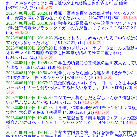
れ」と声をかけてきた男に腕つかまれ物陰に連れ込まれる 仙台
[582792952] (25)
+4 レス
2026年08月09日 20:24:11
農家「野菜を育てるのに苦労しているんで
す。野菜を高いと言わないでください。」 [194767121] (88)
+33 レ
2026年08月09日 20:18:39
伊勢海老は高級品だから珍重されているだ
で味は車海老やブラックタイガーの方が旨いってマジ？ [194767121]
(46)
+7 レス
2026年08月09日 20:14:26
高校だともういじめもないだろ？中学校は
立だから多かったけど。 [194767121] (12)
+4 レス
2026年08月09日 20:07:20
日本軍のプリンス・オブ・ウェールズ撃沈
オルデンドルフ艦隊の攻撃も日本軍が始めて米軍に盗まれた
[194767121] (23)
+1 レス
2026年08月09日 19:59:08
中学生の頃夏に心霊現象の話を友人として
たよな？ [194767121] (18)
+5 レス
2026年08月09日 19:58:49
戦争になったら国に心臓を捧げるかランキ
グ1位グエン 最下位ジャップ [974680522] (30)
+4 レス
2026年08月09日 19:57:35
政治関係ないスレでも一日中ずっと山本太
ガーれいわガーと何やら喚いてる狂人いるでしょ [828293379] (70)
+
レス
2026年08月09日 19:55:39
マジで一人暮らしだと寂しいんか？俺は寂
いと思わないんだがな [194767121] (81)
+13 レス
2026年08月09日 19:47:55
【卓球】張本美和がWTTチャンピオンズ横
で昨年大会覇者を破り初優勝 [478973293] (21)
+1 レス
2026年08月09日 19:45:18
ニュー速愛国者「熊本地震でエアコンの室
機盗んだのはベトナム人！」ジャップでした… [974680522] (15)
+1 
ス
2026年08月09日 19:34:53
京都大学附属病院 脳幹を損傷した女性は