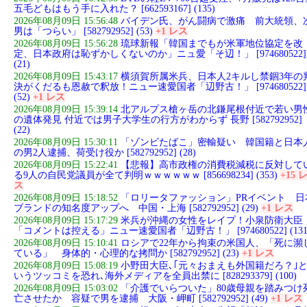
五毛どもはもう手に入れた？ [662593167] (135)
2026年08月09日 15:56:48
バイデン氏、がん闘病で激痛 前大統領、
男は「つらい」 [582792952] (53)
+1 レス
2026年08月09日 15:56:28
琉球新報「韓国までもが米軍地位協定を改
定、日本政府は恥ずかしくないのか」ニュ愛「そ辺！」 [974680522]
(21)
2026年08月09日 15:43:17
横須賀所属米兵、日本人2キルし禁錮3年の
決がくだるも恩赦で釈放！ニュー速愛国者「辺野古！」 [974680522]
(52)
+1 レス
2026年08月09日 15:39:14
北アルプス槍ヶ岳の北鎌尾根付近で若い男
の遺体発見 付近では男子大学生の行方がわからず 長野 [582792952]
(22)
2026年08月09日 15:30:11
「ゾンビたばこ」密輸疑い 韓国籍と日本
の男2人逮捕、荷受け役か [582792952] (28)
2026年08月09日 15:22:41
【悲報】高市政権の消費税減税に反対して
る9人の自民党議員が全て判明ｗｗｗｗｗｗ [856698234] (353)
+15 
ス
2026年08月09日 15:18:52
「ロリータファッション」PRイベント 日
ブランドの知名度アップへ 中国・上海 [582792952] (29)
+1 レス
2026年08月09日 15:17:29
米兵が沖縄の女性をレイプ！小泉防衛大臣
「コメントは控える」ニュー速愛国者「辺野古！」 [974680522] (131
2026年08月09日 15:10:41
ロシアで22年から拘束の米国人、「死に瀕
ている」 身体的・心理的な拷問か [582792952] (23)
+1 レス
2026年08月09日 15:08:19
小野田大臣､｢元々おまえも外国籍だろ？｣
いうツッコミを恐れ､海外メディアを全員出禁に [828293379] (100)
2026年08月09日 15:03:02
「介護でいらついた」80歳母親を踏みつけ
亡させたか 容疑で男を逮捕 大阪・岬町 [582792952] (49)
+1 レス