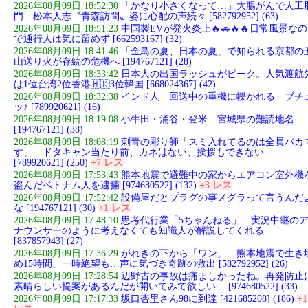
2026年08月09日 18:52:30
「かなり小さくなって…」大腸がんで人工
門…松本人志〝青森訪問〟姿に心配の声続々 [582792952] (63)
2026年08月09日 18:51:23
中国製EVが発火炎上🔥🚗🔥🔥日常風景なの
で通行人は気に留めず [662593167] (32)
2026年08月09日 18:41:46
「金鳥の夏、日本の夏」で知られる京都の
山送り火が存続の危機へ [194767121] (28)
2026年08月09日 18:33:42
日本人の出国ラッシュがピーク。人気渡航
は1位台湾2位香港🇭🇰3位韓国 [668024367] (42)
2026年08月09日 18:32:38
インド人 回送中の重機に轢かれる ブチ
ッ♪ [789920621] (16)
2026年08月09日 18:19:08
小牛田・涌谷・登米 宮城県の難読地名
[194767121] (38)
2026年08月09日 18:08:19
刺青の彫り師「スミ入れてるのは全員バカ
す」 ドタキャン当たり前、カネはない、挨拶もできない
[789920621] (250)
+7 レス
2026年08月09日 17:53:43
熊本地震で避難中の家からエアコン室外機
盗んだベトナム人を逮捕 [974680522] (132)
+3 レス
2026年08月09日 17:52:42
設備屋だとプラグの事メグラって言うんだ
な [194767121] (30)
+1 レス
2026年08月09日 17:48:10
思考代行業「5ちゃんねる」 実況中継の
ナウンサーのように考えなくても知識人が解説してくれる
[837857943] (27)
2026年08月09日 17:36:29
がれきの下から「ワン」 熊本地震で生き
め15時間、一時絶望も…声に気づき奇跡の救出 [582792952] (26)
2026年08月09日 17:28:54
辺野古の事故は痛ましかったね。再発防止
素晴らしい提案があるんだが開いてみて欲しい… [974680522] (33)
2026年08月09日 17:17:33
坂口杏里さん98に到達 [421685208] (186)
+1