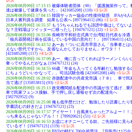
レス
2026年08月09日 17:13:15
被爆体験者団体（90）「援護施策作って。
達は被爆して健康を失った」 [421685208] (110)
+3 レス
2026年08月09日 17:04:15
韓国サッカー協会の性接待疑惑 JFAが4人
日本人審判員を調査 結果も公表へ [897196411] (86)
+1 レス
2026年08月09日 16:55:37
もう5ちゃんねるでも誹謗中傷はしてない
な？主戦場はツイッターに移ったし [194767121] (22)
+1 レス
2026年08月09日 16:55:06
長崎市平和祈念式典で台湾駐日代表を冷遇
「核兵器開発計画を拡張している中国の意向だ！」 [897196411] (42)
2026年08月09日 16:43:52
あーあ！ついに高市早苗さん「当事者とは
えない世代ですから、反省なんかしておりません」オワタ！！
[421685208] (117)
+4 レス
2026年08月09日 16:37:09
あー、俺に言ってくれればラーメンくらい
奢ってやるんだがなぁ [194767121] (24)
2026年08月09日 16:34:55
66歳「年金も入ってくる年齢だし勉強する
にちょうどいいかなって」。司法試験合格 [421685208] (48)
+5 レス
2026年08月09日 16:28:02
赤旗配達中の共産党市議（７８）、車で民
当て逃げ [135853815] (93)
+2 レス
2026年08月09日 16:25:13
政党機関紙を配達中の市議が当て逃げ…乗
車で民家フェンス接触、手で押し戻し通報せず次の配達先へ
[582792952] (9)
2026年08月09日 16:25:08
俺も低学歴だけど、勉強したり読書したり
学書読むの好きだよ [194767121] (23)
2026年08月09日 16:17:57
アイヤー！！台風来ちゃったアルよー！！
っち来るんじゃないアル！！ [789920621] (51)
+2 レス
2026年08月09日 16:16:53
お盆にオナニーしてる奴、ご先祖様に見ら
ているぞ！ [194767121] (119)
+1 レス
2026年08月09日 16:12:58
BYDの軽EV 700台超受注、7月販売は125