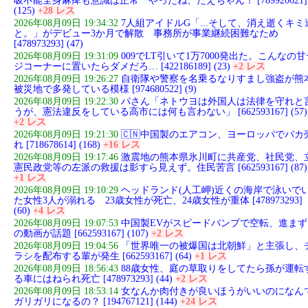
吸不能全身麻痺も意識は正常 やったね、たえちゃん！ [789920621]
(125)
+28 レス
2026年08月09日 19:34:32
7人組アイドルG「...そして、消え逝くキミ
と。」がデビュー3か月で解散 事務所が事業継続困難なため
[478973293] (47)
2026年08月09日 19:31:09
009でLT引いて1万7000発出た。こんなの甘
ジコーナーに置いたらダメだろ… [422186189] (23)
+2 レス
2026年08月09日 19:26:27
自衛隊や警察を名乗るなりすまし強盗が熊
被災地で多発している模様 [974680522] (9)
2026年08月09日 19:22:30
パさん「ネトウヨは外国人は法律を守れと
うが、憲法違反をしている高市には何も言わない」 [662593167] (57)
+2 レス
2026年08月09日 19:21:30
🇨🇳中国製のエアコン、ヨーロッパでバカ
れ [718678614] (168)
+16 レス
2026年08月09日 19:17:46
激震地の熊本県氷川町に共産党、社民党、
憲民政党等の左派の救援は影すら見えず。住民苦言 [662593167] (87)
+1 レス
2026年08月09日 19:10:29
ヘッドランド(人工岬)近くの海岸で泳いで
た女性3人が溺れる 23歳女性が死亡、24歳女性が重体 [478973293]
(60)
+4 レス
2026年08月09日 19:07:53
中国製EVがスピードバンプで空転、進まず
の動画が話題 [662593167] (107)
+2 レス
2026年08月09日 19:04:56
「世界唯一の被爆国は北朝鮮」と主張し、
ラシを配布する輩が発生 [662593167] (64)
+1 レス
2026年08月09日 18:56:43
88歳女性、庭の草取りをしてたら孫が運転
る車にはねられ死亡 [478973293] (44)
+2 レス
2026年08月09日 18:53:14
女なんか肉付きが良いほうがいいのになん
ガリガリになるの？ [194767121] (144)
+24 レス