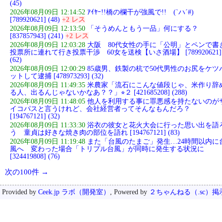
(45)
2026年08月09日 12:14:52
ｱｲﾔｰ!!橋の欄干が強風で!! (`ハ´#)
[789920621] (48)
+2 レス
2026年08月09日 12:13:50
「そうめんともう一品」何にする？
[837857943] (241)
+2 レス
2026年08月09日 12:03:28
大阪 80代女性の手に「公明」とペンで書
投票所に連れて行き投票干渉 60女を送検【いさ酒場】 [789920621]
(62)
2026年08月09日 12:00:29
85歳男、鉄製の杭で50代男性のお尻をケツ
ットして逮捕 [478973293] (32)
2026年08月09日 11:49:35
米農家「流石にこんな値段じゃ、米作り辞
る人、出るんじゃないかなあ？？」⭐︎２ [421685208] (288)
2026年08月09日 11:48:05
他人を利用する事に罪悪感を持たないのが
イコパスと言うけれど、会社経営者ってそんなもんだろ？
[194767121] (32)
2026年08月09日 11:33:30
浴衣の彼女と花火大会に行った思い出を語
う 童貞は好きな焼き肉の部位を語れ [194767121] (83)
2026年08月09日 11:19:48
また「台風のたまご」発生…24時間以内に
風へ 変わった場合「トリプル台風」が同時に発生する状況に
[324419808] (76)
次の100件 →
Provided by
Ceek.jp ラボ（開発室）
, Powered by
２ちゃんねる（.sc）掲