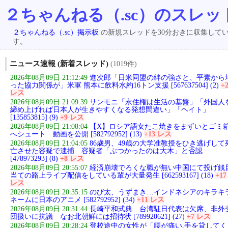
２ちゃんねる（.sc）のスレッ
２ちゃんねる（.sc）掲示板
の新規スレッドを30分おきに収集して
す。
ニュース速報 (新着スレッド)
(1019件)
2026年08月09日 21:12:49
進次郎「日米同盟の絆の強さと、平素から
った協力関係が」米軍 熊本に飲料水約16トン支援 [567637504] (2)
+
レス
2026年08月09日 21:09:39
サンモニ「永住権は生活の基盤」「外国人
締め上げれば日本人が生きやすくなる発想間違い」「ヘイト」
[135853815] (9)
+9 レス
2026年08月09日 21:08:04
【X】ロシア語女たこ焼きをまずいとゴミ
へシュート 動画を公開 [582792952] (13)
+13 レス
2026年08月09日 21:04:05
86歳男、49歳の大学准教授をひき逃げして
亡させた容疑で逮捕 容疑者「ぶつかったのは大木」と否認
[478973293] (8)
+8 レス
2026年08月09日 20:55:07
経済崩壊でろくな職が無い中国にて投げ銭
当ての路上ライブ配信をしている輩が大量発生 [662593167] (18)
+17
レス
2026年08月09日 20:35:15
のび太、うずまき…インドネシアのキラキ
ネームに日本のアニメ [582792952] (34)
+11 レス
2026年08月09日 20:31:44
長崎平和式典 台湾駐日代表は欠席、非外
団扱いに抗議 なお北朝鮮には招待状 [789920621] (27)
+7 レス
2026年08月09日 20:28:24
登校途中の女性が「腰が痛い,手を貸してく