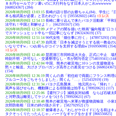
８８円セールでクソ暑いのに大行列をなす日本人がこれwwwwww
[668024367] (284)
2026年08月09日 13:03:15
長崎の語り部のお爺ちゃん(84)、学生に『
本も核武装が必要』と言われびっくり [595582602] (465)
+3 レス
2026年08月09日 12:54:13
長崎に乗り込んで来たパヨク活動家「平和
法守れ！中国と和解せよ！」 [662593167] (50)
2026年08月09日 12:52:09
メディアの闇を描いた映画"偏向報道"口コ
でスマッシュヒット中も一切記事にならず [963243619] (37)
2026年08月09日 12:51:14
90代女性「畑仕事に行く」 [478973293] (50
2026年08月09日 12:47:39
自民党「日本を滅ぼそうとする統一教会の
いなりですw」👈お前らがコイツを支持する理由w [916950698] (354
+1 レス
2026年08月09日 12:46:40
琵琶湖三市同時花火大会、正式に中止 場
時刻不明・許可なし・交通整理なし・市が関与否定 [754019341] (144
2026年08月09日 12:42:04
中国、熊本の被災地に10トンの支援物資を
黙々と輸送。大げさプロパガンダ高市との差見せつける [668024367]
(154)
2026年08月09日 12:36:19
岡くんの弟「初任給で両親にフランス料理
フルコースをごちそうしました」岡くん「…」 [525432919] (19)
2026年08月09日 12:31:34
パヨク広島襲来… 地元民から「帰れ！」
罵声を浴びせられ、機動隊による排除後は拍手も [789920621] (117)
2026年08月09日 12:25:06
【週刊フジ】減税反対結構 ならば石破太
と河野茂は離党してケジメをつけろ [789920621] (67)
2026年08月09日 12:18:48
熊本の被災地へ米軍が救援物資輸送 小泉
次郎防衛相「日米の絆の強さ示す」 [582792952] (7)
2026年08月09日 12:18:37
被爆者さん「わしがケロイドになる前はキ
タクそっくりたったんじゃ」ハードなギャグをかます [866556825]