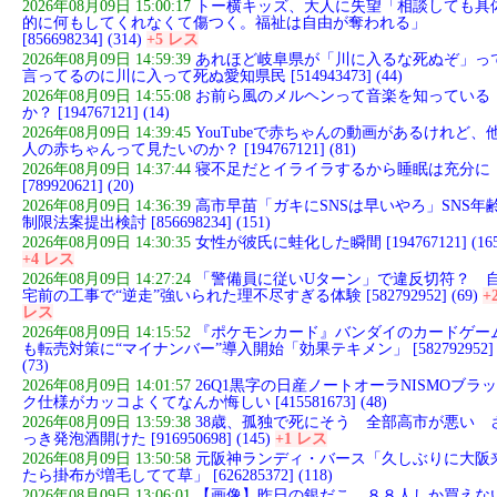
2026年08月09日 15:00:17
トー横キッズ、大人に失望「相談しても具
的に何もしてくれなくて傷つく。福祉は自由が奪われる」
[856698234] (314)
+5 レス
2026年08月09日 14:59:39
あれほど岐阜県が「川に入るな死ぬぞ」っ
言ってるのに川に入って死ぬ愛知県民 [514943473] (44)
2026年08月09日 14:55:08
お前ら風のメルヘンって音楽を知っている
か？ [194767121] (14)
2026年08月09日 14:39:45
YouTubeで赤ちゃんの動画があるけれど、
人の赤ちゃんって見たいのか？ [194767121] (81)
2026年08月09日 14:37:44
寝不足だとイライラするから睡眠は充分に
[789920621] (20)
2026年08月09日 14:36:39
高市早苗「ガキにSNSは早いやろ」SNS年
制限法案提出検討 [856698234] (151)
2026年08月09日 14:30:35
女性が彼氏に蛙化した瞬間 [194767121] (165
+4 レス
2026年08月09日 14:27:24
「警備員に従いUターン」で違反切符？ 
宅前の工事で“逆走”強いられた理不尽すぎる体験 [582792952] (69)
+
レス
2026年08月09日 14:15:52
『ポケモンカード』バンダイのカードゲー
も転売対策に“マイナンバー”導入開始「効果テキメン」 [582792952]
(73)
2026年08月09日 14:01:57
26Q1黒字の日産ノートオーラNISMOブラッ
ク仕様がカッコよくてなんか悔しい [415581673] (48)
2026年08月09日 13:59:38
38歳、孤独で死にそう 全部高市が悪い 
っき発泡酒開けた [916950698] (145)
+1 レス
2026年08月09日 13:50:58
元阪神ランディ・バース「久しぶりに大阪
たら掛布が増毛してて草」 [626285372] (118)
2026年08月09日 13:06:01
【画像】昨日の銀だこ、８８人しか買えな